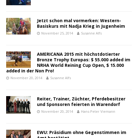
Jetzt schon mal vormerken: Western-
Basiskurs mit Nadja Krieg in Jugenheim
November 25, 2014
Susanne Alfs
AMERICANA 2015 mit höchstdotierter
Bronze Trophy Europas: $ 55.000 added im
NRHA World Reining Cup Open, $ 15.000
added in der Non Pro!
November 20, 2014
Susanne Alfs
Reiter, Trainer, Züchter, Pferdebesitzer
und Sponsoren feierten in Warendorf
November 20, 2014
Hans-Peter Viemann
EWU: Präsidium ohne Gegenstimmen im
Amt bestätigt