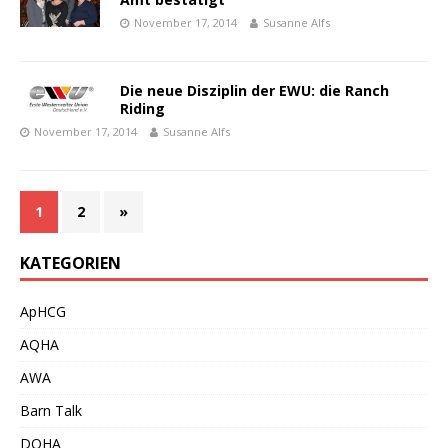
November 17, 2014
Susanne Alfs
Die neue Disziplin der EWU: die Ranch
Riding
November 17, 2014
Susanne Alfs
1
2
»
KATEGORIEN
ApHCG
AQHA
AWA
Barn Talk
DQHA