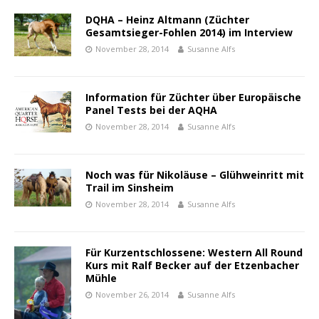
DQHA – Heinz Altmann (Züchter
Gesamtsieger-Fohlen 2014) im Interview
November 28, 2014
Susanne Alfs
Information für Züchter über Europäische
Panel Tests bei der AQHA
November 28, 2014
Susanne Alfs
Noch was für Nikoläuse – Glühweinritt mit
Trail im Sinsheim
November 28, 2014
Susanne Alfs
Für Kurzentschlossene: Western All Round
Kurs mit Ralf Becker auf der Etzenbacher
Mühle
November 26, 2014
Susanne Alfs