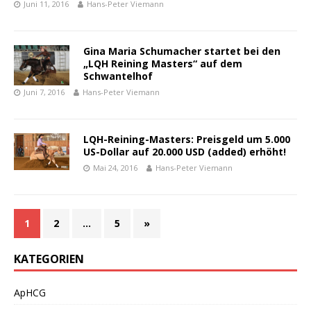
Juni 11, 2016
Hans-Peter Viemann
Gina Maria Schumacher startet bei den
„LQH Reining Masters“ auf dem
Schwantelhof
Juni 7, 2016
Hans-Peter Viemann
LQH-Reining-Masters: Preisgeld um 5.000
US-Dollar auf 20.000 USD (added) erhöht!
Mai 24, 2016
Hans-Peter Viemann
1
2
…
5
»
KATEGORIEN
ApHCG