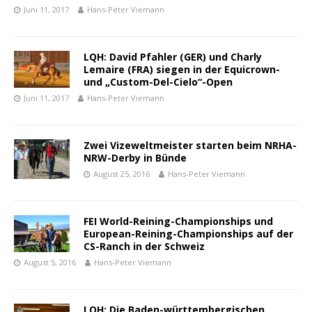
Juni 11, 2017
Hans-Peter Viemann
LQH: David Pfahler (GER) und Charly
Lemaire (FRA) siegen in der Equicrown-
und „Custom-Del-Cielo“-Open
Juni 11, 2017
Hans-Peter Viemann
Zwei Vizeweltmeister starten beim NRHA-
NRW-Derby in Bünde
August 25, 2016
Hans-Peter Viemann
FEI World-Reining-Championships und
European-Reining-Championships auf der
CS-Ranch in der Schweiz
August 5, 2016
Hans-Peter Viemann
LQH: Die Baden-württembergischen