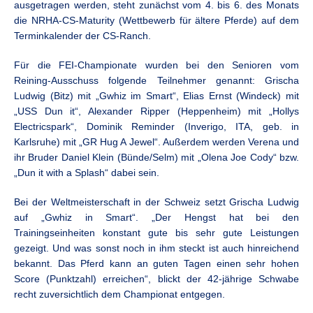
ausgetragen werden, steht zunächst vom 4. bis 6. des Monats
die NRHA-CS-Maturity (Wettbewerb für ältere Pferde) auf dem
Terminkalender der CS-Ranch.
Für die FEI-Championate wurden bei den Senioren vom
Reining-Ausschuss folgende Teilnehmer genannt: Grischa
Ludwig (Bitz) mit „Gwhiz im Smart“, Elias Ernst (Windeck) mit
„USS Dun it“, Alexander Ripper (Heppenheim) mit „Hollys
Electricspark“, Dominik Reminder (Inverigo, ITA, geb. in
Karlsruhe) mit „GR Hug A Jewel“. Außerdem werden Verena und
ihr Bruder Daniel Klein (Bünde/Selm) mit „Olena Joe Cody“ bzw.
„Dun it with a Splash“ dabei sein.
Bei der Weltmeisterschaft in der Schweiz setzt Grischa Ludwig
auf „Gwhiz in Smart“. „Der Hengst hat bei den
Trainingseinheiten konstant gute bis sehr gute Leistungen
gezeigt. Und was sonst noch in ihm steckt ist auch hinreichend
bekannt. Das Pferd kann an guten Tagen einen sehr hohen
Score (Punktzahl) erreichen“, blickt der 42-jährige Schwabe
recht zuversichtlich dem Championat entgegen.