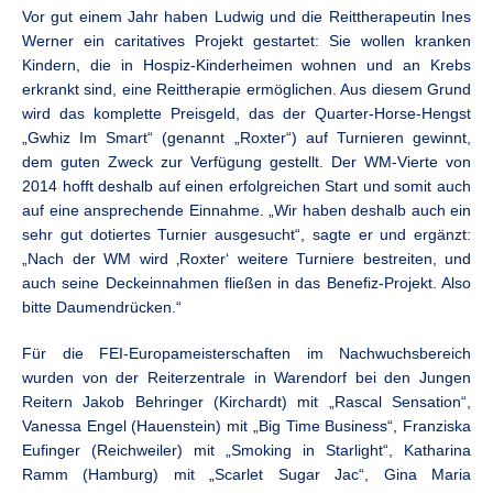
Vor gut einem Jahr haben Ludwig und die Reittherapeutin Ines
Werner ein caritatives Projekt gestartet: Sie wollen kranken
Kindern, die in Hospiz-Kinderheimen wohnen und an Krebs
erkrankt sind, eine Reittherapie ermöglichen. Aus diesem Grund
wird das komplette Preisgeld, das der Quarter-Horse-Hengst
„Gwhiz Im Smart“ (genannt „Roxter“) auf Turnieren gewinnt,
dem guten Zweck zur Verfügung gestellt. Der WM-Vierte von
2014 hofft deshalb auf einen erfolgreichen Start und somit auch
auf eine ansprechende Einnahme. „Wir haben deshalb auch ein
sehr gut dotiertes Turnier ausgesucht“, sagte er und ergänzt:
„Nach der WM wird ‚Roxter‘ weitere Turniere bestreiten, und
auch seine Deckeinnahmen fließen in das Benefiz-Projekt. Also
bitte Daumendrücken.“
Für die FEI-Europameisterschaften im Nachwuchsbereich
wurden von der Reiterzentrale in Warendorf bei den Jungen
Reitern
Jakob Behringer (Kirchardt) mit „Rascal Sensation“,
Vanessa Engel (Hauenstein) mit „Big Time Business“, Franziska
Eufinger (Reichweiler) mit „Smoking in Starlight“, Katharina
Ramm (Hamburg) mit „Scarlet Sugar Jac“, Gina Maria