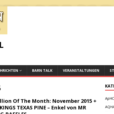
L
HRICHTEN
BARN TALK
VERANSTALTUNGEN
S
5
KAT
ApH
llion Of The Month: November 2015 +
 KINGS TEXAS PINE – Enkel von MR
AQH