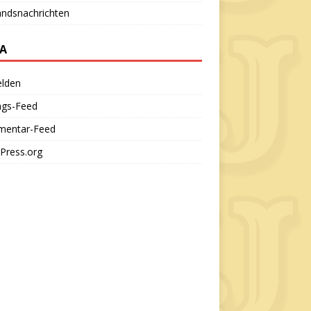
andsnachrichten
A
lden
ags-Feed
entar-Feed
Press.org