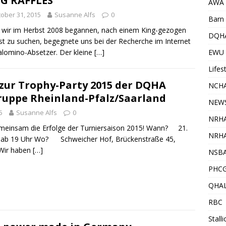
G RAFFLES
AWA
ober 31, 2015
Susanne Alfs
0
Barn 
wir im Herbst 2008 begannen, nach einem King-gezogen
DQH
t zu suchen, begegnete uns bei der Recherche im Internet
alomino-Absetzer. Der kleine
[…]
EWU
Lifes
zur Trophy-Party 2015 der DQHA
NCHA
ruppe Rheinland-Pfalz/Saarland
NEW
5
Susanne Alfs
0
NRH
emeinsam die Erfolge der Turniersaison 2015! Wann? 21.
NRHA
ab 19 Uhr Wo? Schweicher Hof, Brückenstraße 45,
Wir haben
[…]
NSB
PHC
QHA
RBC
Stall