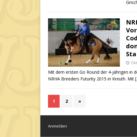
Grisc
NRH
Vor
Cod
dom
Sta
Okt
Mit dem ersten Go Round der 4-jährigen in d
NRHA Breeders Futurity 2015 in Kreuth. Mit
1
2
»
Anmelden