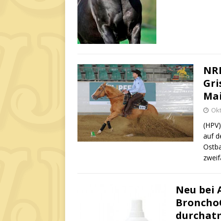
NRH
Gri
Mai
Okt
(HPV)
auf d
Ostba
zweif
Neu bei 
BronchoC
durchat