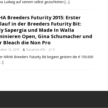
ha Ludwig auf seinem selbst gezüchteten
[…]
A Breeders Futurity 2015: Erster
lauf in der Breeders Futurity Bit:
y Sapergia und Made In Walla
inieren Open, Gina Schumacher und
r Bleach die Non Pro
ober 12, 2015
Susanne Alfs
0
er NRHA Breeders Futurity Bit begann gestern die € 150.000
[…]