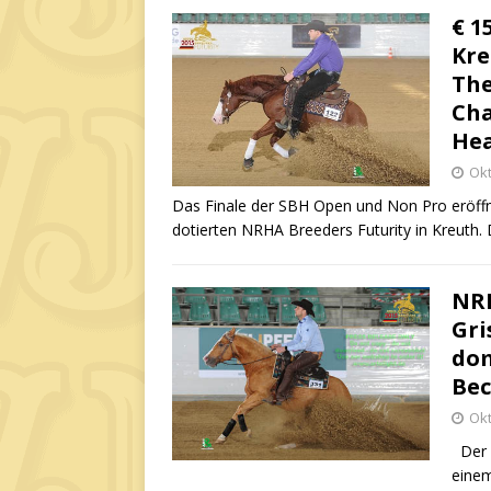
€ 1
Kre
The
Cha
Hea
Okt
Das Finale der SBH Open und Non Pro eröff
dotierten NRHA Breeders Futurity in Kreuth.
NRH
Gri
dom
Bec
Okt
Der V
einem