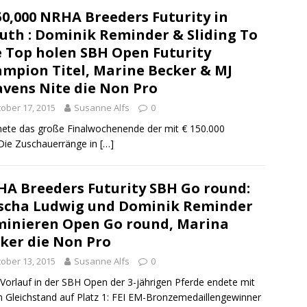
50,000 NRHA Breeders Futurity in
uth : Dominik Reminder & Sliding To
 Top holen SBH Open Futurity
mpion Titel, Marine Becker & MJ
vens Nite die Non Pro
ober 17, 2015
Susanne Alfs
0
nete das große Finalwochenende der mit € 150.000
 Die Zuschauerränge in
[…]
A Breeders Futurity SBH Go round:
scha Ludwig und Dominik Reminder
inieren Open Go round, Marina
ker die Non Pro
ober 13, 2015
Susanne Alfs
0
orlauf in der SBH Open der 3-jährigen Pferde endete mit
 Gleichstand auf Platz 1: FEI EM-Bronzemedaillengewinner