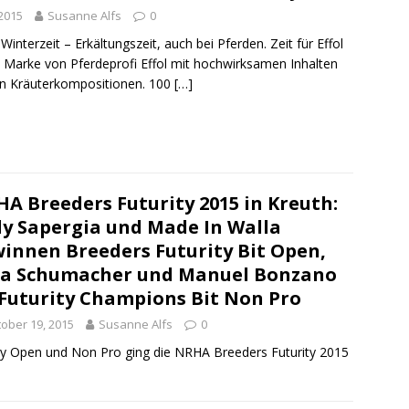
2015
Susanne Alfs
0
interzeit – Erkältungszeit, auch bei Pferden. Zeit für Effol
 Marke von Pferdeprofi Effol mit hochwirksamen Inhalten
en Kräuterkompositionen. 100
[…]
A Breeders Futurity 2015 in Kreuth:
y Sapergia und Made In Walla
innen Breeders Futurity Bit Open,
a Schumacher und Manuel Bonzano
Futurity Champions Bit Non Pro
ober 19, 2015
Susanne Alfs
0
rity Open und Non Pro ging die NRHA Breeders Futurity 2015