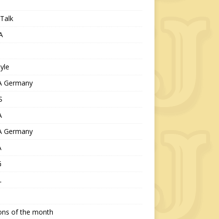
Talk
A
tyle
 Germany
S
A
 Germany
A
G
L
ions of the month