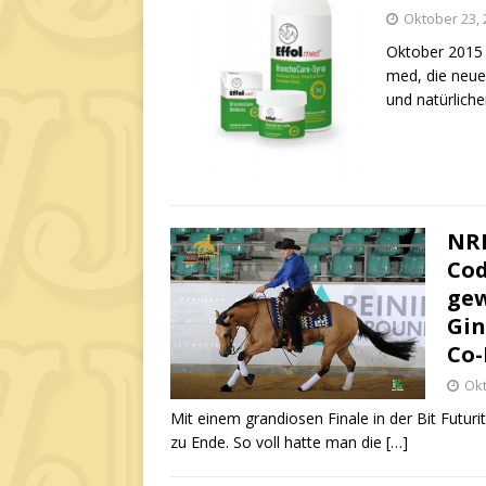
Oktober 23, 
Oktober 2015 W
med, die neue
und natürlich
NRH
Cod
gew
Gin
Co-
Okt
Mit einem grandiosen Finale in der Bit Futu
zu Ende. So voll hatte man die
[…]