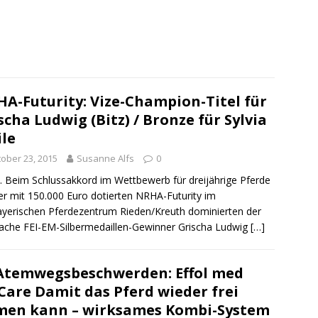
A-Futurity: Vize-Champion-Titel für
scha Ludwig (Bitz) / Bronze für Sylvia
le
ober 23, 2015
Susanne Alfs
0
. Beim Schlussakkord im Wettbewerb für dreijährige Pferde
er mit 150.000 Euro dotierten NRHA-Futurity im
yerischen Pferdezentrum Rieden/Kreuth dominierten der
ache FEI-EM-Silbermedaillen-Gewinner Grischa Ludwig
[…]
Atemwegsbeschwerden: Effol med
are Damit das Pferd wieder frei
men kann – wirksames Kombi-System