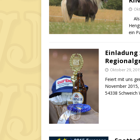
KIN
Okt
Als 
Hengs
ein P
Einladung 
Regionalg
Oktober 29, 201
Feiert mit uns g
November 2015, 
54338 Schweich 