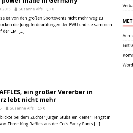
d power made in Germany
Verb
, 2015
Susanne Alfs
0
sa ist von den großen Sportevents nicht mehr weg zu
MET
 rocken die Jungpferdeprüfungen der EWU und sie sammeln
uf der EM.
[…]
Anme
Eintr
Komm
Word
FFLES, ein großer Vererber in
rz lebt nicht mehr
5
Susanne Alfs
0
rblickte bei dem Züchter Jürgen Stuba ein kleiner Hengst in
von Three King Raffles aus der Col’s Fancy Pants
[…]