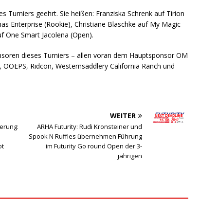
Turniers geehrt. Sie heißen: Franziska Schrenk auf Tirion
as Enterprise (Rookie), Christiane Blaschke auf My Magic
f One Smart Jacolena (Open).
ponsoren dieses Turniers – allen voran dem Hauptsponsor OM
Ö, OOEPS, Ridcon, Westernsaddlery California Ranch und
WEITER
erung:
ARHA Futurity: Rudi Kronsteiner und
Spook N Ruffles übernehmen Führung
ot
im Futurity Go round Open der 3-
jährigen