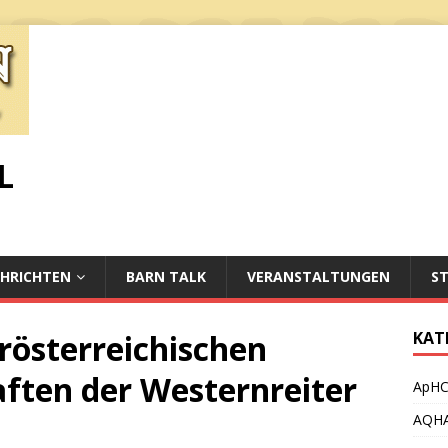
L
HRICHTEN
BARN TALK
VERANSTALTUNGEN
S
rösterreichischen
KAT
ften der Westernreiter
ApH
AQH