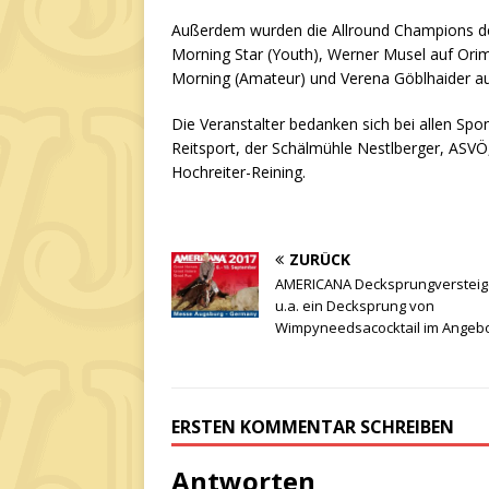
Außerdem wurden die Allround Champions des 
Morning Star (Youth), Werner Musel auf Orim
Morning (Amateur) und Verena Göblhaider au
Die Veranstalter bedanken sich bei allen S
Reitsport, der Schälmühle Nestlberger, ASV
Hochreiter-Reining.
ZURÜCK
AMERICANA Decksprungversteig
u.a. ein Decksprung von
Wimpyneedsacocktail im Angeb
ERSTEN KOMMENTAR SCHREIBEN
Antworten