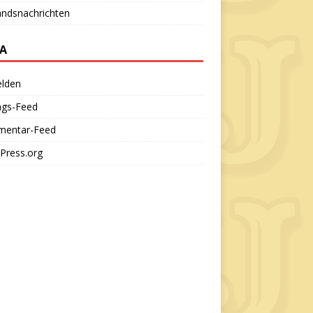
andsnachrichten
A
lden
ags-Feed
entar-Feed
Press.org