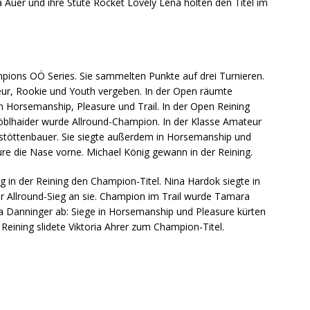
a Auer und ihre Stute Rocket Lovely Lena holten den Titel im
mpions OÖ Series. Sie sammelten Punkte auf drei Turnieren.
eur, Rookie und Youth vergeben. In der Open räumte
 Horsemanship, Pleasure und Trail. In der Open Reining
öblhaider wurde Allround-Champion. In der Klasse Amateur
Gstöttenbauer. Sie siegte außerdem in Horsemanship und
ure die Nase vorne. Michael König gewann in der Reining.
g in der Reining den Champion-Titel. Nina Hardok siegte in
r Allround-Sieg an sie. Champion im Trail wurde Tamara
a Danninger ab: Siege in Horsemanship und Pleasure kürten
 Reining slidete Viktoria Ahrer zum Champion-Titel.