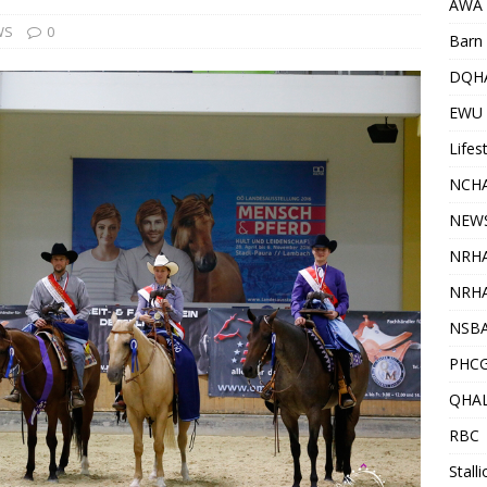
AWA
WS
0
Barn 
DQH
EWU
Lifes
NCHA
NEW
NRH
NRHA
NSB
PHC
QHA
RBC
Stall