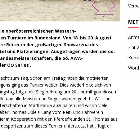
Verb
MET
die oberösterreichischen Western-
Anme
n Turniere im Bundesland. Von 18. bis 20. August
re Reiter in der großartigen Showarena des
Eintr
tel und Platzierungen. Ausgetragen wurden die oö.
Komm
Landesmeisterschaften, die oö. AWA-
er OÖ Series .
Word
cht zum Tag. Schon am Freitag ritten die motivierten
rgens ging das Turnier weiter. Dies wiederholte sich von
ungstag folgte die Siegerehrung um 20 Uhr mit grandiosem
le und alle Meister und Sieger wurden geehrt. „Wir sind
erschaften in Stadl Paura abzuhalten und wir so viele
talter Thomas Übleis-Lang vom Reit- und Fahrverein
nier in Kooperation mit den Pferdefreunden St. Thomas aus.
rdesportzentrum dieses Turnier unterstützt hat“, fügt er