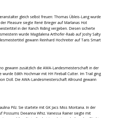
Veranstalter gleich selbst freuen: Thomas Übleis-Lang wurde
n der Pleasure siegte René Brieger auf Marlanas Hot
stertitel in der Ranch Riding vergeben. Diesen sicherte
esmeisterin wurde Magdalena Arthofer-Raab auf Joshy Salty
ndesmeistertitel gewann Reinhard Hochreiter auf Taris Smart
ino gewann zusätzlich die AWA-Landesmeisterschaft in der
 wurde Edith Hochmair mit HH Fireball Cutter. Im Trail ging
llion Doll. Die AWA-Landesmeisterschaft Allround gewann
ulina Pilz. Sie startete mit GK Jacs Miss Montana. In der
 auf Possums Deeanna Whiz. Vanessa Rainer siegte mit