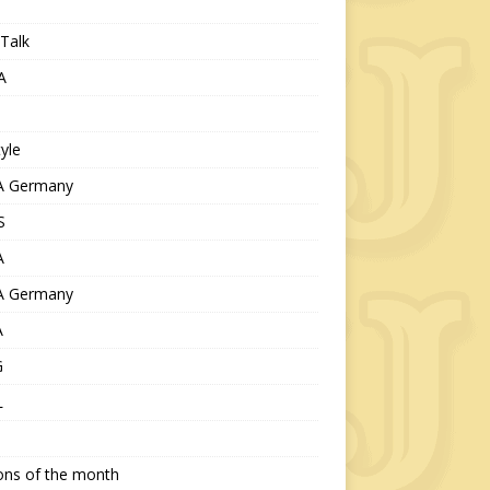
Talk
A
tyle
 Germany
S
A
 Germany
A
G
L
ions of the month