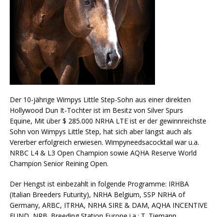
Der 10-jährige Wimpys Little Step-Sohn aus einer direkten
Hollywood Dun It-Tochter ist im Besitz von Silver Spurs
Equine, Mit über $ 285.000 NRHA LTE ist er der gewinnreichste
Sohn von Wimpys Little Step, hat sich aber längst auch als
Vererber erfolgreich erwiesen. Wimpyneedsacocktail war u.a.
NRBC L4 & L3 Open Champion sowie AQHA Reserve World
Champion Senior Reining Open.
Der Hengst ist einbezahlt in folgende Programme: IRHBA
(Italian Breeders Futurity), NRHA Belgium, SSP NRHA of
Germany, ARBC, ITRHA, NRHA SIRE & DAM, AQHA INCENTIVE
FUND, NRB. Breeding Station Europe i.a.: T. Tiemann