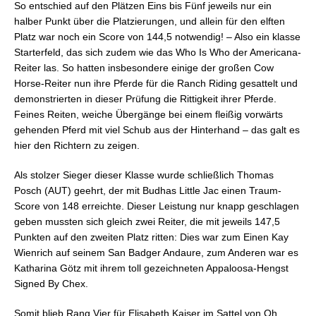
So entschied auf den Plätzen Eins bis Fünf jeweils nur ein
halber Punkt über die Platzierungen, und allein für den elften
Platz war noch ein Score von 144,5 notwendig! – Also ein klasse
Starterfeld, das sich zudem wie das Who Is Who der Americana-
Reiter las. So hatten insbesondere einige der großen Cow
Horse-Reiter nun ihre Pferde für die Ranch Riding gesattelt und
demonstrierten in dieser Prüfung die Rittigkeit ihrer Pferde.
Feines Reiten, weiche Übergänge bei einem fleißig vorwärts
gehenden Pferd mit viel Schub aus der Hinterhand – das galt es
hier den Richtern zu zeigen.
Als stolzer Sieger dieser Klasse wurde schließlich Thomas
Posch (AUT) geehrt, der mit Budhas Little Jac einen Traum-
Score von 148 erreichte. Dieser Leistung nur knapp geschlagen
geben mussten sich gleich zwei Reiter, die mit jeweils 147,5
Punkten auf den zweiten Platz ritten: Dies war zum Einen Kay
Wienrich auf seinem San Badger Andaure, zum Anderen war es
Katharina Götz mit ihrem toll gezeichneten Appaloosa-Hengst
Signed By Chex.
Somit blieb Rang Vier für Elisabeth Kaiser im Sattel von Oh