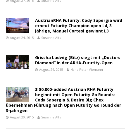
August 27, 2015
Susanne Alfs
AustrianRHA Futurity: Cody Sapergia wird
erneut Futurity Champion open L4, 3-
jährige, Manuel Cortesi gewinnt L3
August 24, 2015
Susanne Alfs
Grischa Ludwig (Bitz) siegt mit „Doctors
Diamond“ in der ARHA-Furutity-Open
August 24, 2015
Hans-Peter Viemann
$ 80.000-added Austrian RHA Futurity
beginnt mit Open Futurity Go Rounds:
Cody Sapergia & Desire Big Chex
übernehmen Führung nach Open Futurity Go round der
3-jährigen
August 20, 2015
Susanne Alfs