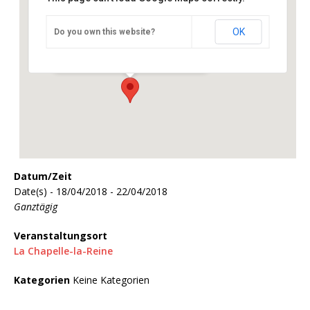
OK
Do you own this website?
La Chapelle-la-Reine
La Chapelle-la-Reine - La Chapelle-la-Reine
Veranstaltungen
Datum/Zeit
Date(s) - 18/04/2018 - 22/04/2018
Ganztägig
Veranstaltungsort
La Chapelle-la-Reine
Kategorien
Keine Kategorien