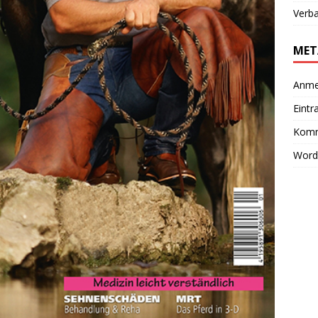
Verb
MET
Anme
Eintr
Komm
Word