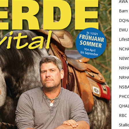
AWA
Barn 
DQH
EWU
Lifes
NCHA
NEW
NRH
NRHA
NSB
PHC
QHA
RBC
Stall