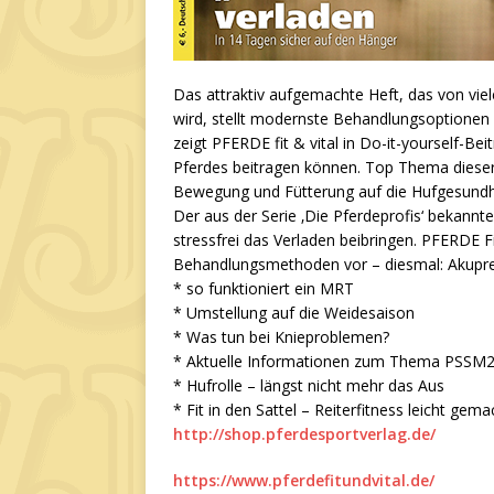
Das attraktiv aufgemachte Heft, das von viel
wird, stellt modernste Behandlungsoptionen
zeigt PFERDE fit & vital in Do-it-yourself-Be
Pferdes beitragen können. Top Thema dieser A
Bewegung und Fütterung auf die Hufgesundh
Der aus der Serie ‚Die Pferdeprofis‘ bekannte
stressfrei das Verladen beibringen. PFERDE Fi
Behandlungsmethoden vor – diesmal: Akupre
* so funktioniert ein MRT
* Umstellung auf die Weidesaison
* Was tun bei Knieproblemen?
* Aktuelle Informationen zum Thema PSSM
* Hufrolle – längst nicht mehr das Aus
* Fit in den Sattel – Reiterfitness leicht gem
http://shop.pferdesportverlag.de/
https://www.pferdefitundvital.de/