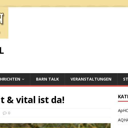
L
HRICHTEN
BARN TALK
VERANSTALTUNGEN
S
 & vital ist da!
KAT
ApH
0
AQH