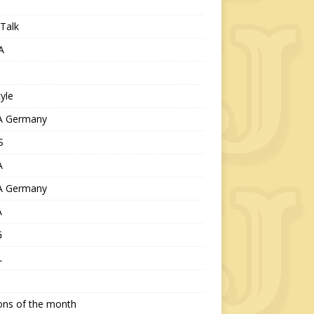
Talk
A
tyle
 Germany
S
A
 Germany
A
G
L
ions of the month