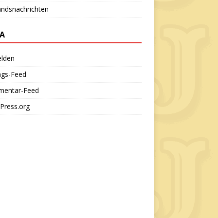
andsnachrichten
A
lden
ags-Feed
entar-Feed
Press.org