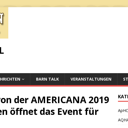
L
HRICHTEN
BARN TALK
VERANSTALTUNGEN
S
 von der AMERICANA 2019
KAT
en öffnet das Event für
ApH
AQH