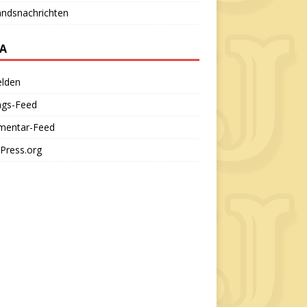
andsnachrichten
A
lden
ags-Feed
entar-Feed
Press.org