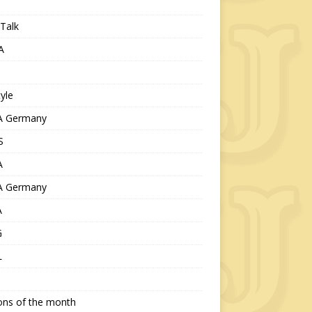
Talk
A
tyle
 Germany
S
A
 Germany
A
G
L
ions of the month