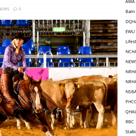
AWA
NEWS
0
Barn 
DQH
EWU
Lifes
NCHA
NEW
NRH
NRHA
NSB
PHC
QHA
RBC
Stall