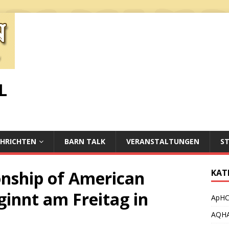
L
HRICHTEN
BARN TALK
VERANSTALTUNGEN
S
nship of American
KAT
innt am Freitag in
ApH
AQH