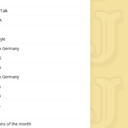
Talk
A
tyle
 Germany
S
A
 Germany
A
G
L
ions of the month