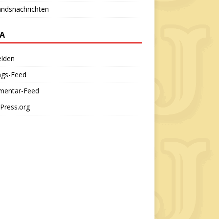
andsnachrichten
A
lden
ags-Feed
entar-Feed
Press.org