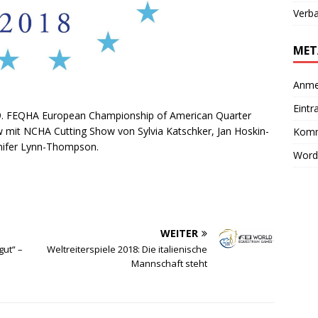
Verb
MET
Anme
Eintr
e 29. FEQHA European Championship of American Quarter
w mit NCHA Cutting Show von Sylvia Katschker, Jan Hoskin-
Komm
nnifer Lynn-Thompson.
Word
WEITER
gut“ –
Weltreiterspiele 2018: Die italienische
Mannschaft steht