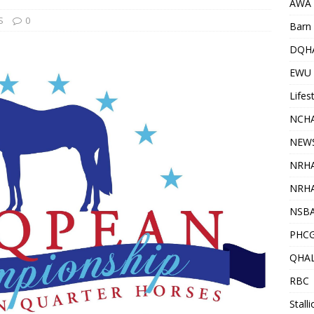
AWA
S
0
Barn 
DQH
EWU
Lifes
NCHA
NEW
NRH
NRHA
NSB
PHC
QHA
RBC
Stall