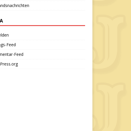
andsnachrichten
A
lden
ags-Feed
entar-Feed
Press.org