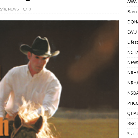
AWA
tyle
,
NEWS
0
Barn 
DQH
EWU
Lifes
NCHA
NEW
NRH
NRHA
NSB
PHC
QHA
RBC
Stall