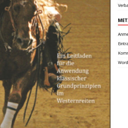
Verb
MET
Anme
Eintr
Komm
Word