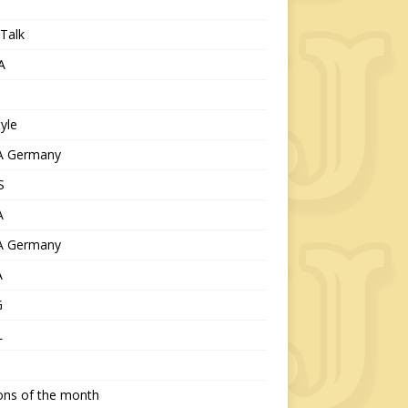
Talk
A
tyle
 Germany
S
A
 Germany
A
G
L
ions of the month