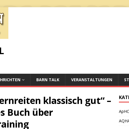
L
HRICHTEN
BARN TALK
VERANSTALTUNGEN
S
rnreiten klassisch gut“ –
KAT
s Buch über
ApH
raining
AQH