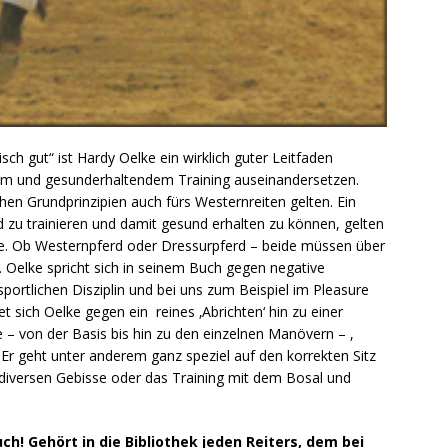
ch gut“ ist Hardy Oelke ein wirklich guter Leitfaden
htem und gesunderhaltendem Training auseinandersetzen.
schen Grundprinzipien auch fürs Westernreiten gelten. Ein
d zu trainieren und damit gesund erhalten zu können, gelten
se. Ob Westernpferd oder Dressurpferd – beide müssen über
. Oelke spricht sich in seinem Buch gegen negative
sportlichen Disziplin und bei uns zum Beispiel im Pleasure
ich Oelke gegen ein reines ‚Abrichten‘ hin zu einer
e – von der Basis bis hin zu den einzelnen Manövern – ,
. Er geht unter anderem ganz speziel auf den korrekten Sitz
 diversen Gebisse oder das Training mit dem Bosal und
ch! Gehört in die Bibliothek jeden Reiters, dem bei