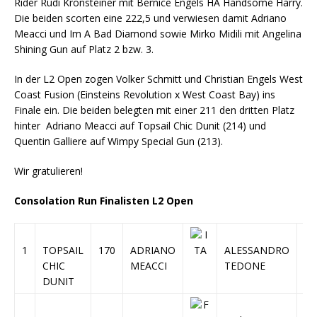
Rider Rudi Kronsteiner mit Bernice Engels HA Handsome Harry.
Die beiden scorten eine 222,5 und verwiesen damit Adriano
Meacci und Im A Bad Diamond sowie Mirko Midili mit Angelina
Shining Gun auf Platz 2 bzw. 3.
In der L2 Open zogen Volker Schmitt und Christian Engels West
Coast Fusion (Einsteins Revolution x West Coast Bay) ins
Finale ein. Die beiden belegten mit einer 211 den dritten Platz
hinter Adriano Meacci auf Topsail Chic Dunit (214) und
Quentin Galliere auf Wimpy Special Gun (213).
Wir gratulieren!
Consolation Run Finalisten L2 Open
1
TOPSAIL
170
ADRIANO
ALESSANDRO
7
CHIC
MEACCI
TEDONE
DUNIT