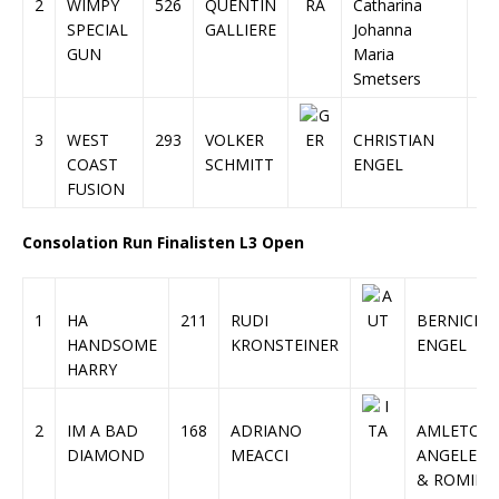
2
WIMPY
526
QUENTIN
Catharina
70
SPECIAL
GALLIERE
Johanna
GUN
Maria
Smetsers
3
WEST
293
VOLKER
CHRISTIAN
7
COAST
SCHMITT
ENGEL
FUSION
Consolation Run Finalisten L3 Open
1
HA
211
RUDI
BERNICE
HANDSOME
KRONSTEINER
ENGEL
HARRY
2
IM A BAD
168
ADRIANO
AMLETO
DIAMOND
MEACCI
ANGELETT
& ROMINA