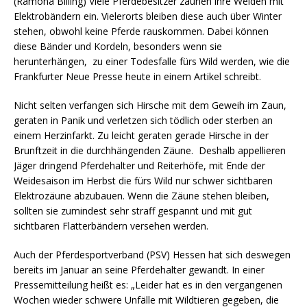
(Ramona Billing) Viele Pferdebesitzer zäunen ihre Weiden mit
Elektrobändern ein. Vielerorts bleiben diese auch über Winter
stehen, obwohl keine Pferde rauskommen. Dabei können
diese Bänder und Kordeln, besonders wenn sie
herunterhängen, zu einer Todesfalle fürs Wild werden, wie die
Frankfurter Neue Presse heute in einem Artikel schreibt.
Nicht selten verfangen sich Hirsche mit dem Geweih im Zaun,
geraten in Panik und verletzen sich tödlich oder sterben an
einem Herzinfarkt. Zu leicht geraten gerade Hirsche in der
Brunftzeit in die durchhängenden Zäune. Deshalb appellieren
Jäger dringend Pferdehalter und Reiterhöfe, mit Ende der
Weidesaison im Herbst die fürs Wild nur schwer sichtbaren
Elektrozäune abzubauen. Wenn die Zäune stehen bleiben,
sollten sie zumindest sehr straff gespannt und mit gut
sichtbaren Flatterbändern versehen werden.
Auch der Pferdesportverband (PSV) Hessen hat sich deswegen
bereits im Januar an seine Pferdehalter gewandt. In einer
Pressemitteilung heißt es: „Leider hat es in den vergangenen
Wochen wieder schwere Unfälle mit Wildtieren gegeben, die