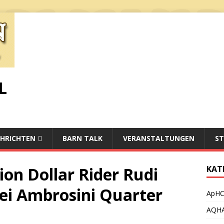
L
HRICHTEN
BARN TALK
VERANSTALTUNGEN
ST
on Dollar Rider Rudi
KAT
bei Ambrosini Quarter
ApH
AQH