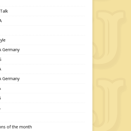
Talk
A
tyle
 Germany
S
A
 Germany
A
G
L
ions of the month