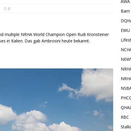
AWA
S
0
Barn 
DQH
EWU
 und multiple NRHA World Champion Open Rudi Kronsteiner
Lifes
ses in Italien. Das gab Ambrosini heute bekannt.
NCHA
NEW
NRH
NRHA
NSB
PHC
QHA
RBC
Stall