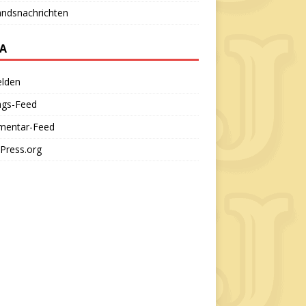
andsnachrichten
A
lden
ags-Feed
entar-Feed
Press.org