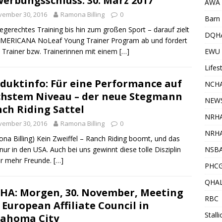
erbungsschluss: 30. März 2017
AWA
vember 30, 2016
Ramona Billing
0
Barn 
egerechtes Training bis hin zum großen Sport – darauf zielt
DQH
AMERICANA NoLeaf Young Trainer Program ab und fördert
 Trainer bzw. Trainerinnen mit einem
[…]
EWU
Lifes
duktinfo: Für eine Performance auf
NCHA
hstem Niveau – der neue Stegmann
NEW
ch Riding Sattel
NRH
vember 30, 2016
Ramona Billing
0
NRHA
na Billing) Kein Zweiffel – Ranch Riding boomt, und das
 nur in den USA. Auch bei uns gewinnt diese tolle Disziplin
NSB
r mehr Freunde.
[…]
PHC
QHA
HA: Morgen, 30. November, Meeting
RBC
 European Affiliate Council in
Stall
ahoma City