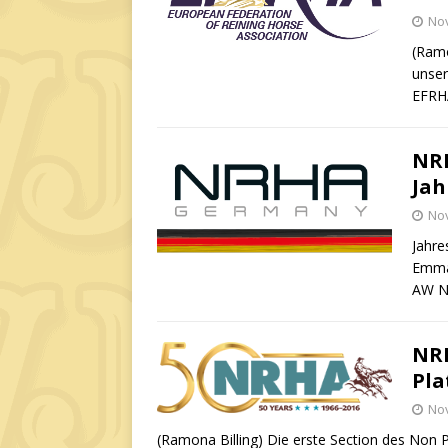
No
(Ramo
unser
EFRHA
NRH
Jah
No
Jahre
Emmal
AW N
NRH
Pla
No
(Ramona Billing) Die erste Section des Non P