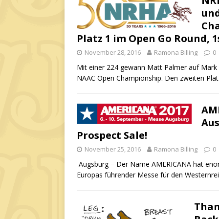
NRH
und
Cha
Platz 1 im Open Go Round, 1
November 28, 2016
Ramona Billing
0
Mit einer 224 gewann Matt Palmer auf Mark H
NAAC Open Championship. Den zweiten Plat
AME
Aus
Prospect Sale!
November 25, 2016
Ramona Billing
0
Augsburg – Der Name AMERICANA hat enorme Z
Europas führender Messe für den Westernrei
Than