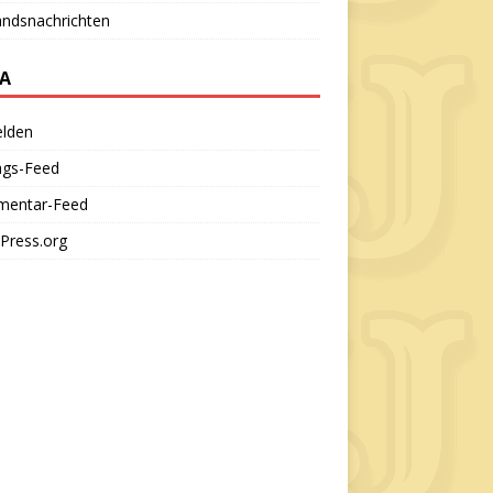
andsnachrichten
A
lden
ags-Feed
entar-Feed
Press.org