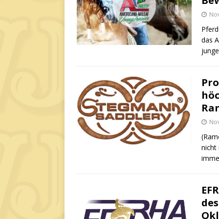
Bew
No
Pferd
das 
junge
Pro
höc
Ran
No
(Ramo
nicht
imme
EFR
des
Okl