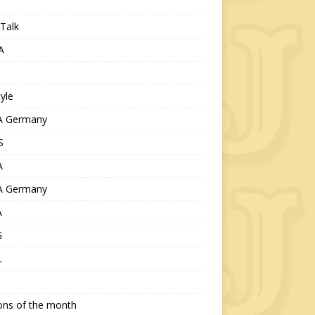
Talk
A
tyle
 Germany
S
A
 Germany
A
G
L
ions of the month