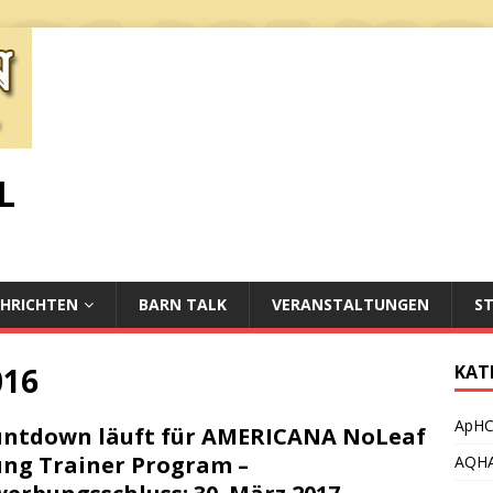
L
HRICHTEN
BARN TALK
VERANSTALTUNGEN
S
016
KAT
ApH
ntdown läuft für AMERICANA NoLeaf
ng Trainer Program –
AQH