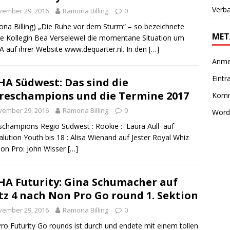
Verb
vember 29, 2016
Ramona Billing
0
na Billing) „Die Ruhe vor dem Sturm“ – so bezeichnete
MET
e Kollegin Bea Verselewel die momentane Situation um
 auf ihrer Website www.dequarter.nl. In den
[…]
Anme
Eintr
A Südwest: Das sind die
reschampions und die Termine 2017
Komm
vember 29, 2016
Ramona Billing
0
Word
schampions Regio Südwest : Rookie : Laura Aull auf
ution Youth bis 18 : Alisa Wienand auf Jester Royal Whiz
on Pro: John Wisser
[…]
A Futurity: Gina Schumacher auf
tz 4 nach Non Pro Go round 1. Sektion
vember 29, 2016
Ramona Billing
0
ro Futurity Go rounds ist durch und endete mit einem tollen