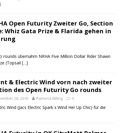
]
A Open Futurity Zweiter Go, Section
: Whiz Gata Prize & Flarida gehen in
hrung
Go rounds übernahm NRHA Five Million Dollar Rider Shawn
ize (Topsail
[…]
nt & Electric Wind vorn nach zweiter
tion des Open Futurity Go rounds
vember 28, 2016
Ramona Billing
0
ctric Wind (Jacs Electric Spark x Wind Her Up Chic) für die