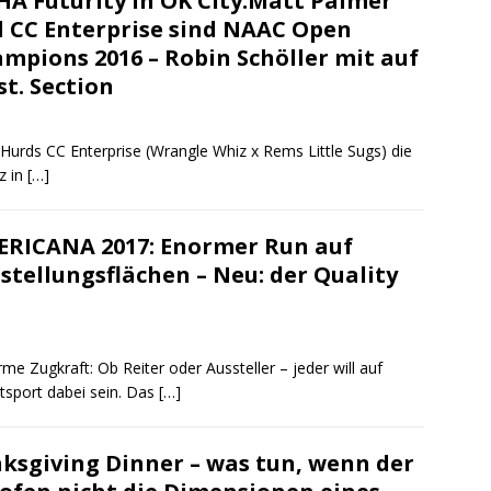
A Futurity in OK City:Matt Palmer
 CC Enterprise sind NAAC Open
mpions 2016 – Robin Schöller mit auf
st. Section
urds CC Enterprise (Wrangle Whiz x Rems Little Sugs) die
z in
[…]
RICANA 2017: Enormer Run auf
stellungsflächen – Neu: der Quality
ugkraft: Ob Reiter oder Aussteller – jeder will auf
tsport dabei sein. Das
[…]
ksgiving Dinner – was tun, wenn der