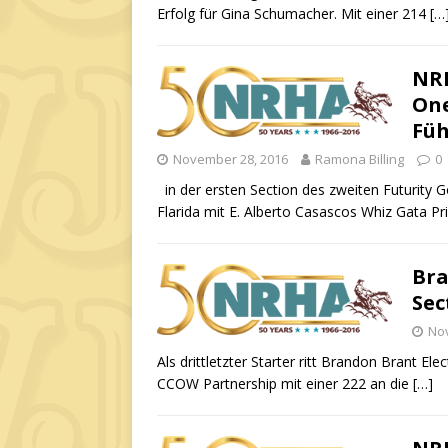
Erfolg für Gina Schumacher. Mit einer 214
[…
NRH
One
Fü
November 28, 2016
Ramona Billing
0
in der ersten Section des zweiten Futurity 
Flarida mit E. Alberto Casascos Whiz Gata Pr
Bra
Sec
No
Als drittletzter Starter ritt Brandon Brant Ele
CCOW Partnership mit einer 222 an die
[…]