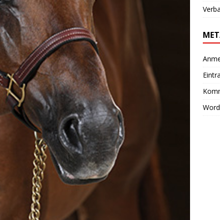
Verb
MET
Anme
Eintr
Komm
Word