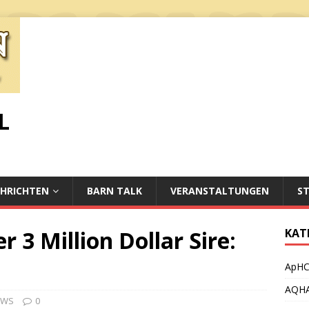
L
HRICHTEN
BARN TALK
VERANSTALTUNGEN
S
r 3 Million Dollar Sire:
KAT
ApH
AQH
EWS
0