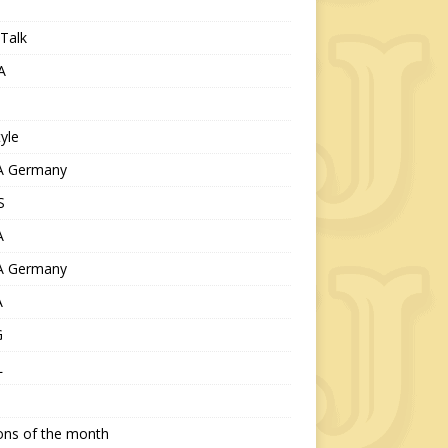
Talk
A
tyle
 Germany
S
A
 Germany
A
G
L
ions of the month