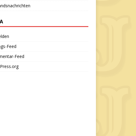
andsnachrichten
A
lden
ags-Feed
entar-Feed
Press.org