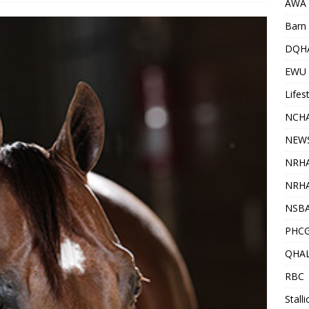
AWA
Barn 
DQH
EWU
Lifes
NCHA
NEW
NRH
NRHA
NSB
PHC
QHA
RBC
Stall