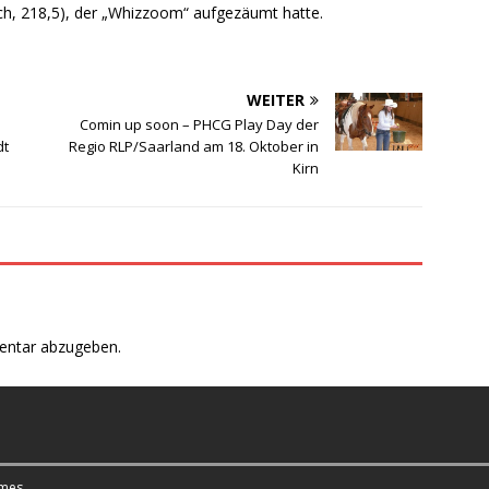
ich, 218,5), der „Whizzoom“ aufgezäumt hatte.
WEITER
Comin up soon – PHCG Play Day der
dt
Regio RLP/Saarland am 18. Oktober in
Kirn
entar abzugeben.
mes