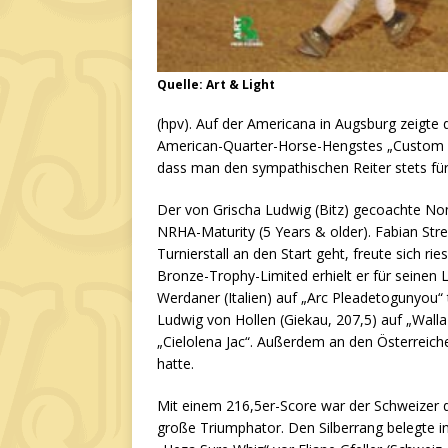
Quelle: Art & Light
(hpv). Auf der Americana in Augsburg zeigte 
American-Quarter-Horse-Hengstes „Custom De
dass man den sympathischen Reiter stets fü
Der von Grischa Ludwig (Bitz) gecoachte Non
NRHA-Maturity (5 Years & older). Fabian Stre
Turnierstall an den Start geht, freute sich ri
Bronze-Trophy-Limited erhielt er für seinen 
Werdaner (Italien) auf „Arc Pleadetogunyou“ t
Ludwig von Hollen (Giekau, 207,5) auf „Wall
„Cielolena Jac“. Außerdem an den Österreiche
hatte.
Mit einem 216,5er-Score war der Schweizer 
große Triumphator. Den Silberrang belegte i