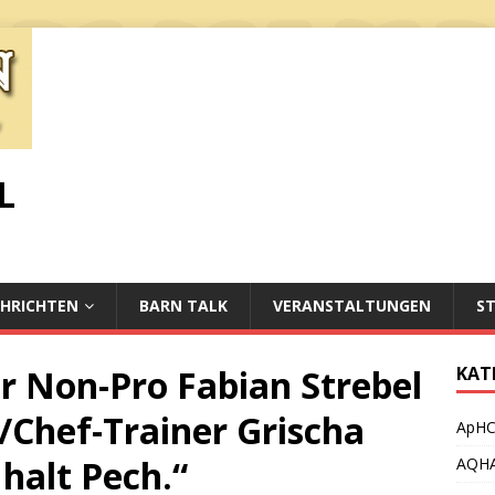
L
HRICHTEN
BARN TALK
VERANSTALTUNGEN
S
r Non-Pro Fabian Strebel
KAT
/Chef-Trainer Grischa
ApH
 halt Pech.“
AQH