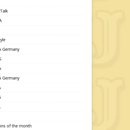
Talk
A
tyle
 Germany
S
A
 Germany
A
G
L
ions of the month