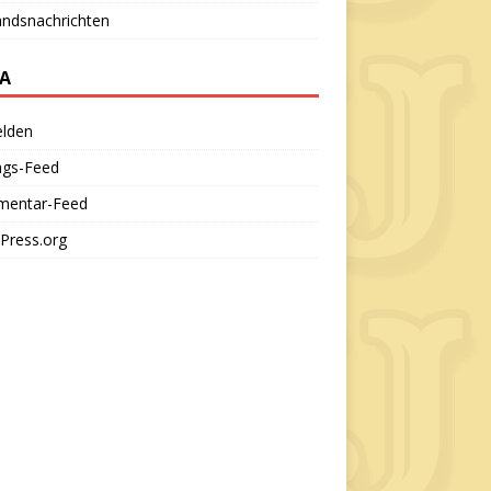
andsnachrichten
A
lden
ags-Feed
entar-Feed
Press.org