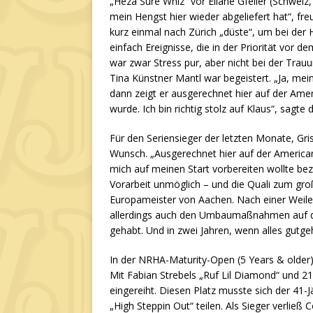
„Heza Sure Whiz“ vor Eliane Gfeller (Schweiz
mein Hengst hier wieder abgeliefert hat“, fr
kurz einmal nach Zürich „düste“, um bei der 
einfach Ereignisse, die in der Priorität vor 
war zwar Stress pur, aber nicht bei der Trauu
Tina Künstner Mantl war begeistert. „Ja, mei
dann zeigt er ausgerechnet hier auf der Amer
wurde. Ich bin richtig stolz auf Klaus“, sagt
Für den Seriensieger der letzten Monate, Gris
Wunsch. „Ausgerechnet hier auf der Americana
mich auf meinen Start vorbereiten wollte 
Vorarbeit unmöglich – und die Quali zum groß
Europameister von Aachen. Nach einer Weile 
allerdings auch den Umbaumaßnahmen auf de
gehabt. Und in zwei Jahren, wenn alles gutge
In der NRHA-Maturity-Open (5 Years & older
Mit Fabian Strebels „Ruf Lil Diamond“ und 2
eingereiht. Diesen Platz musste sich der 41-J
„High Steppin Out“ teilen. Als Sieger verließ