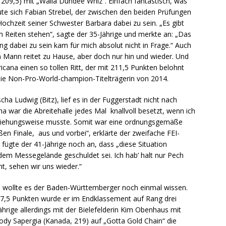
, 209,5) mit „Walla Dundee Whiz“. Einfach fantastisch, was
eute sich Fabian Strebel, der zwischen den beiden Prüfungen
Hochzeit seiner Schwester Barbara dabei zu sein. „Es gibt
dem Reiten stehen“, sagte der 35-Jährige und merkte an: „Das
ng dabei zu sein kam für mich absolut nicht in Frage.“ Auch
n Mann reitet zu Hause, aber doch nur hin und wieder. Und
icana einen so tollen Ritt, der mit 211,5 Punkten belohnt
e die Non-Pro-World-champion-Titelträgerin von 2014.
cha Ludwig (Bitz), lief es in der Fuggerstadt nicht nach
 war die Abreitehalle jedes Mal knallvoll besetzt, wenn ich
beziehungsweise musste. Somit war eine ordnungsgemäße
en Finale, aus und vorbei“, erklärte der zweifache FEI-
fügte der 41-Jährige noch an, dass „diese Situation
m Messegelände geschuldet sei. Ich hab’ halt nur Pech
ht, sehen wir uns wieder.“
) wollte es der Baden-Württemberger noch einmal wissen.
17,5 Punkten wurde er im Endklassement auf Rang drei
ährige allerdings mit der Bielefelderin Kim Obenhaus mit
 Cody Sapergia (Kanada, 219) auf „Gotta Gold Chain“ die