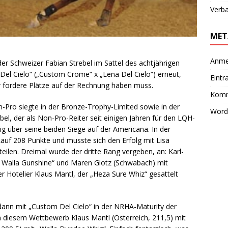
Verb
MET
Anme
der Schweizer Fabian Strebel im Sattel des achtjährigen
l Cielo“ („Custom Crome“ x „Lena Del Cielo“) erneut,
Eintr
r fordere Plätze auf der Rechnung haben muss.
Komm
-Pro siegte in der Bronze-Trophy-Limited sowie in der
Word
bel, der als Non-Pro-Reiter seit einigen Jahren für den LQH-
esig über seine beiden Siege auf der Americana. In der
Lauf 208 Punkte und musste sich den Erfolg mit Lisa
eilen. Dreimal wurde der dritte Rang vergeben, an: Karl-
a Walla Gunshine“ und Maren Glotz (Schwabach) mit
r Hotelier Klaus Mantl, der „Heza Sure Whiz“ gesattelt
dann mit „Custom Del Cielo“ in der NRHA-Maturity der
n diesem Wettbewerb Klaus Mantl (Österreich, 211,5) mit