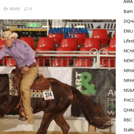
AWA
NEWS
0
Barn 
DQH
EWU
Lifes
NCHA
NEW
NRH
NRHA
NSB
PHC
QHA
RBC
Stall