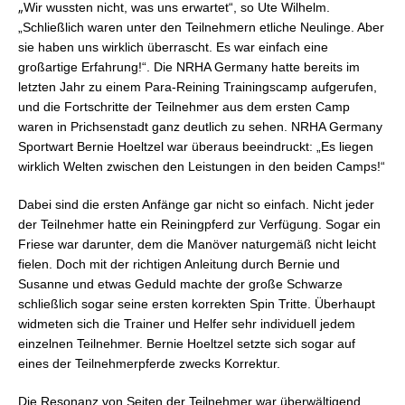
„
Wir wussten nicht, was uns erwartet“, so Ute Wilhelm.
„Schließlich waren unter den Teilnehmern etliche Neulinge. Aber
sie haben uns wirklich überrascht. Es war einfach eine
großartige Erfahrung!“.
Die NRHA Germany hatte bereits im
letzten Jahr zu einem Para-Reining Trainingscamp aufgerufen,
und die Fortschritte der Teilnehmer aus dem ersten Camp
waren in Prichsenstadt ganz deutlich zu sehen. NRHA Germany
Sportwart Bernie Hoeltzel war überaus beeindruckt: „Es liegen
wirklich Welten zwischen den Leistungen in den beiden Camps!“
Dabei sind die ersten Anfänge gar nicht so einfach. Nicht jeder
der Teilnehmer hatte ein Reiningpferd zur Verfügung. Sogar ein
Friese war darunter, dem die Manöver naturgemäß nicht leicht
fielen. Doch mit der richtigen Anleitung durch Bernie und
Susanne und etwas Geduld machte der große Schwarze
schließlich sogar seine ersten korrekten Spin Tritte. Überha
up
t
widmeten sich die Trainer und Helfer sehr individuell jedem
einzelnen Teilnehmer. Bernie Hoeltzel setzte sich sogar auf
eines der Teilnehmerpferde zwecks Korrektur.
Die Resonanz von Seiten der Teilnehmer war überwältigend.