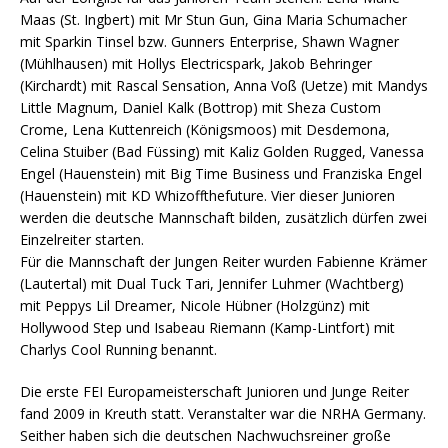
Maas (St. Ingbert) mit Mr Stun Gun, Gina Maria Schumacher
mit Sparkin Tinsel bzw. Gunners Enterprise, Shawn Wagner
(Mühlhausen) mit Hollys Electricspark, Jakob Behringer
(Kirchardt) mit Rascal Sensation, Anna Voß (Uetze) mit Mandys
Little Magnum, Daniel Kalk (Bottrop) mit Sheza Custom
Crome, Lena Kuttenreich (Königsmoos) mit Desdemona,
Celina Stuiber (Bad Füssing) mit Kaliz Golden Rugged, Vanessa
Engel (Hauenstein) mit Big Time Business und Franziska Engel
(Hauenstein) mit KD Whizoffthefuture. Vier dieser Junioren
werden die deutsche Mannschaft bilden, zusätzlich dürfen zwei
Einzelreiter starten.
Für die Mannschaft der Jungen Reiter wurden Fabienne Krämer
(Lautertal) mit Dual Tuck Tari, Jennifer Luhmer (Wachtberg)
mit Peppys Lil Dreamer, Nicole Hübner (Holzgünz) mit
Hollywood Step und Isabeau Riemann (Kamp-Lintfort) mit
Charlys Cool Running benannt.
Die erste FEI Europameisterschaft Junioren und Junge Reiter
fand 2009 in Kreuth statt. Veranstalter war die NRHA Germany.
Seither haben sich die deutschen Nachwuchsreiner große