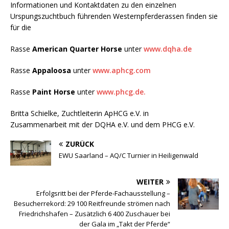
Informationen und Kontaktdaten zu den einzelnen
Urspungszuchtbuch führenden Westernpferderassen finden sie
für die
Rasse
American Quarter Horse
unter
www.dqha.de
Rasse
Appaloosa
unter
www.
aphcg.com
Rasse
Paint Horse
unter
www.phcg.de.
Britta Schielke, Zuchtleiterin ApHCG e.V. in
Zusammenarbeit mit der DQHA e.V. und dem PHCG e.V.
ZURÜCK
EWU Saarland – AQ/C Turnier in Heiligenwald
WEITER
Erfolgsritt bei der Pferde-Fachausstellung –
Besucherrekord: 29 100 Reitfreunde strömen nach
Friedrichshafen – Zusätzlich 6 400 Zuschauer bei
der Gala im „Takt der Pferde“