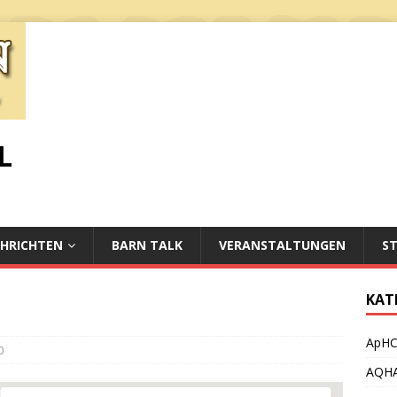
L
HRICHTEN
BARN TALK
VERANSTALTUNGEN
S
KAT
ApH
0
AQH