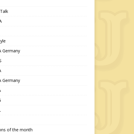
Talk
A
tyle
 Germany
S
A
 Germany
A
G
L
ions of the month