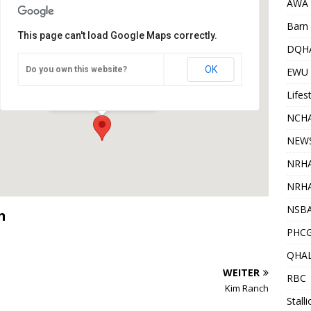
AWA
Barn 
This page can't load Google Maps correctly.
DQH
OK
Do you own this website?
Bohr Insel
EWU
Restaurant - Lautzenhausen
Veranstaltungen
Lifes
NCHA
NEW
NRH
NRHA
NSB
n
PHC
QHA
WEITER
RBC
Kim Ranch
Stall