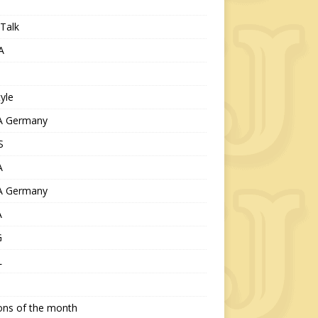
Talk
A
tyle
 Germany
S
A
 Germany
A
G
L
ions of the month