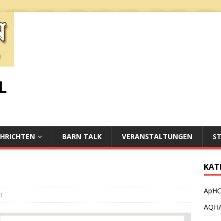
L
HRICHTEN
BARN TALK
VERANSTALTUNGEN
S
KAT
ApH
0
AQH