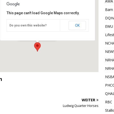
AWA
Barn 
This page can't load Google Maps correctly.
DQH
OK
Do you own this website?
Barbers Home
EWU
Barbers Home - Uetze/Eltze
Veranstaltungen
Lifes
NCHA
NEW
NRH
NRHA
NSB
n
PHC
QHA
WEITER
RBC
Ludwig Quarter Horses
Stall