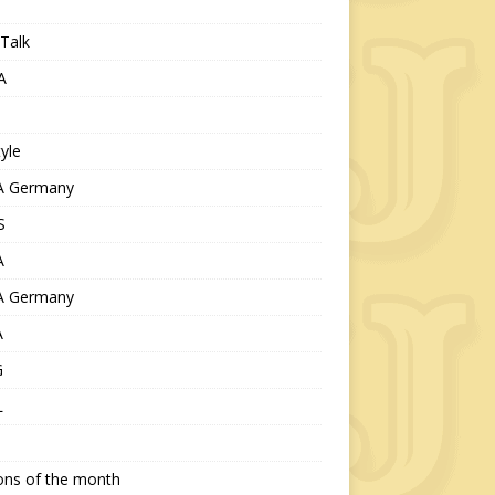
Talk
A
tyle
 Germany
S
A
 Germany
A
G
L
ions of the month