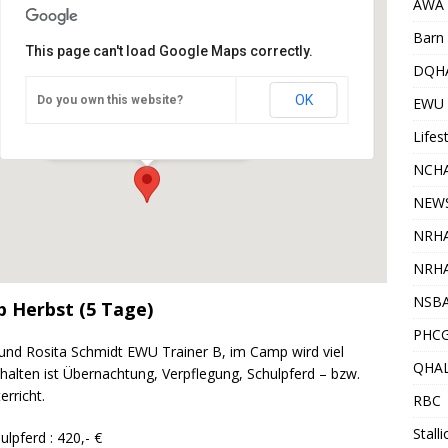
AWA
Barn 
This page can't load Google Maps correctly.
DQH
OK
Do you own this website?
Trainingsstall Leckebusch
EWU
Geringhauser Mühle 14 - Nümbrecht
Veranstaltungen
Lifes
NCHA
NEW
NRH
NRHA
NSB
p Herbst (5 Tage)
PHC
und Rosita Schmidt EWU Trainer B, im Camp wird viel
QHA
thalten ist Übernachtung, Verpflegung, Schulpferd – bzw.
rricht.
RBC
Stall
ulpferd : 420,- €