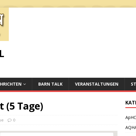
L
HRICHTEN
BARN TALK
VERANSTALTUNGEN
S
 (5 Tage)
KAT
ApH
se
0
AQH