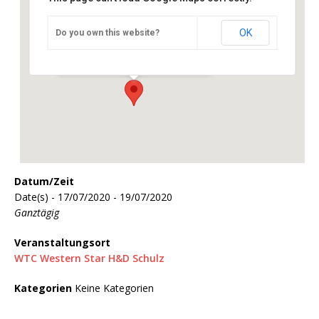
OK
Do you own this website?
WTC Western Star H&D Schulz
Günser Str. 280 /B54 - Wiener Neustadt
Veranstaltungen
Datum/Zeit
Date(s) - 17/07/2020 - 19/07/2020
Ganztägig
Veranstaltungsort
WTC Western Star H&D Schulz
Kategorien
Keine Kategorien