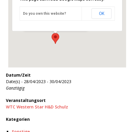
OK
Do you own this website?
WTC Western Star H&D Schulz
Günser Str. 280 /B54 - Wiener Neustadt
Veranstaltungen
Datum/Zeit
Date(s) - 28/04/2023 - 30/04/2023
Ganztägig
Veranstaltungsort
WTC Western Star H&D Schulz
Kategorien
Sonstige