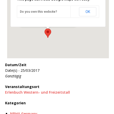
OK
Do you own this website?
Erlenbuch Western- und Freizeitstall
Erlenbusch 1 - Kürten
Veranstaltungen
Datum/Zeit
Date(s) - 25/03/2017
Ganztägig
Veranstaltungsort
Erlenbuch Western- und Freizeitstall
Kategorien
NRHA Germany