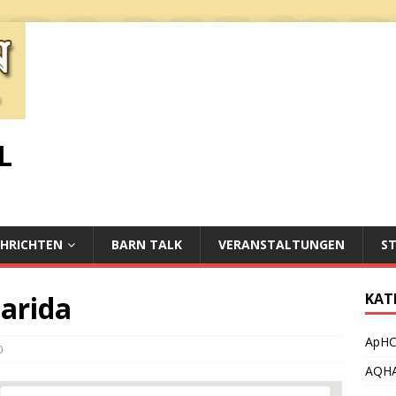
L
HRICHTEN
BARN TALK
VERANSTALTUNGEN
S
larida
KAT
ApH
0
AQH