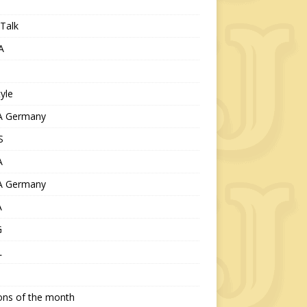
Talk
A
tyle
 Germany
S
A
 Germany
A
G
L
ions of the month