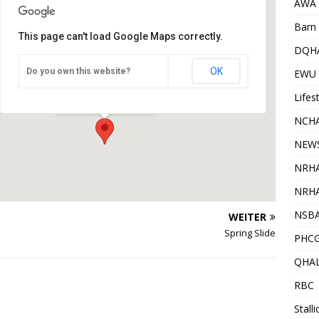
AWA
Barn 
This page can't load Google Maps correctly.
DQH
OK
Do you own this website?
HorseAcademy
EWU
Mooslargue - Mooslargue
Veranstaltungen
Lifes
NCHA
NEW
NRH
NRHA
NSB
WEITER
Spring Slide
PHC
QHA
RBC
Stall