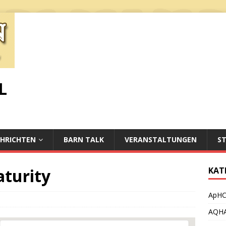
L
HRICHTEN
BARN TALK
VERANSTALTUNGEN
S
turity
KAT
ApH
AQH