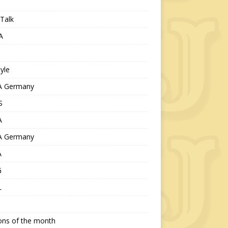
Talk
A
tyle
 Germany
S
A
 Germany
A
G
L
ions of the month