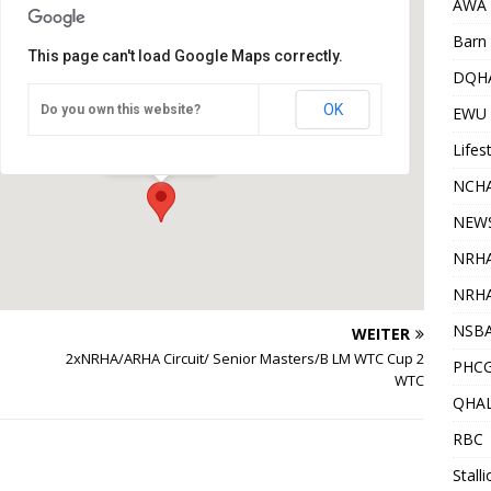
AWA
Barn 
This page can't load Google Maps correctly.
DQH
OK
Do you own this website?
Pferd Wels
EWU
Wels - Wels
Veranstaltungen
Lifes
NCHA
NEW
NRH
NRHA
NSB
WEITER
2xNRHA/ARHA Circuit/ Senior Masters/B LM WTC Cup 2
PHC
WTC
QHA
RBC
Stall