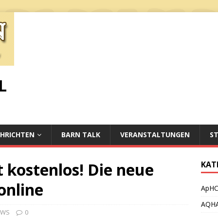
L
HRICHTEN
BARN TALK
VERANSTALTUNGEN
S
 kostenlos! Die neue
KAT
online
ApH
AQH
EWS
0