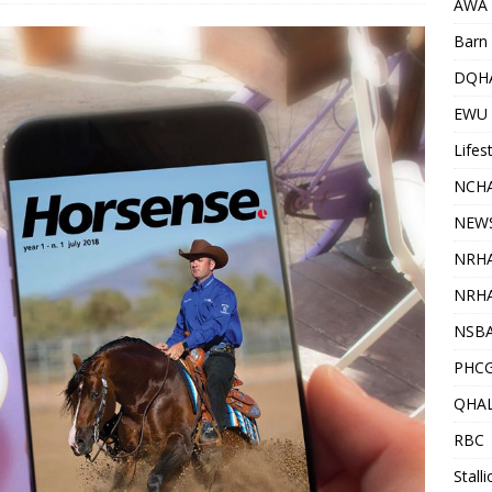
AWA
Barn 
DQH
EWU
Lifes
NCHA
NEW
NRH
NRHA
NSB
PHC
QHA
RBC
Stall