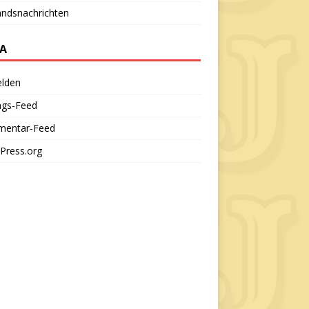
andsnachrichten
A
lden
ags-Feed
entar-Feed
Press.org