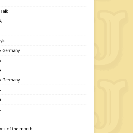
Talk
A
tyle
 Germany
S
A
 Germany
A
G
L
ions of the month