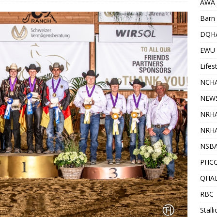
AWA
Barn 
DQH
EWU
Lifes
NCHA
NEW
NRH
NRHA
NSB
PHC
QHA
RBC
Stall