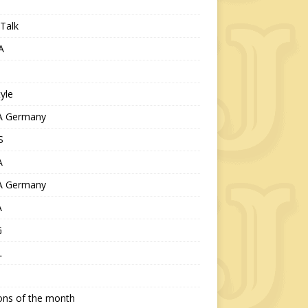
Talk
A
tyle
 Germany
S
A
 Germany
A
G
L
ions of the month