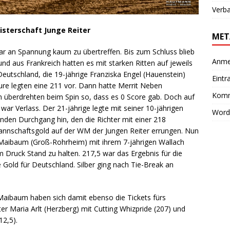
Verb
isterschaft Junge Reiter
MET
ar an Spannung kaum zu übertreffen. Bis zum Schluss blieb
Anme
d aus Frankreich hatten es mit starken Ritten auf jeweils
Deutschland, die 19-jährige Franziska Engel (Hauenstein)
Eintr
ure legten eine 211 vor. Dann hatte Merrit Neben
Komm
n überdrehten beim Spin so, dass es 0 Score gab. Doch auf
 war Verlass. Der 21-jährige legte mit seiner 10-jährigen
Word
den Durchgang hin, den die Richter mit einer 218
Mannschaftsgold auf der WM der Jungen Reiter errungen. Nun
le Maibaum (Groß-Rohrheim) mit ihrem 7-jährigen Wallach
m Druck Stand zu halten. 217,5 war das Ergebnis für die
 Gold für Deutschland. Silber ging nach Tie-Break an
 Maibaum haben sich damit ebenso die Tickets fürs
iter Maria Arlt (Herzberg) mit Cutting Whizpride (207) und
12,5).