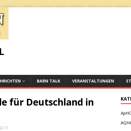
L
HRICHTEN
BARN TALK
VERANSTALTUNGEN
S
e für Deutschland in
KAT
ApH
AQH
0