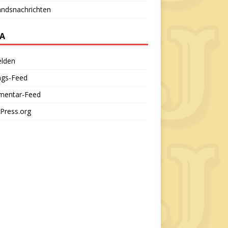
andsnachrichten
A
lden
ags-Feed
entar-Feed
Press.org