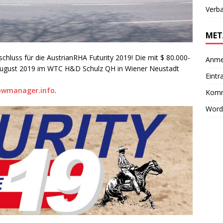
Verb
MET
nschluss für die AustrianRHA Futurity 2019! Die mit $ 80.000-
Anme
 August 2019 im WTC H&D Schulz QH in Wiener Neustadt
Eintr
wmanager.info
.
Komm
Word