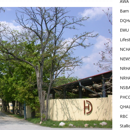
AWA
Barn 
DQH
EWU
Lifes
NCHA
NEW
NRH
NRHA
NSB
PHC
QHA
RBC
Stall