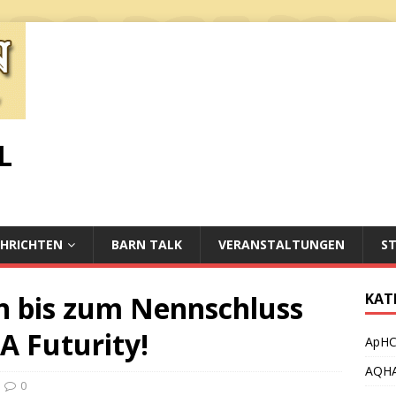
L
HRICHTEN
BARN TALK
VERANSTALTUNGEN
S
n bis zum Nennschluss
KAT
A Futurity!
ApH
AQH
0