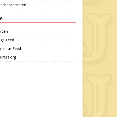
andsnachrichten
A
lden
ags-Feed
entar-Feed
Press.org