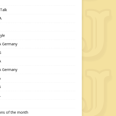
Talk
A
tyle
 Germany
S
A
 Germany
A
G
L
ions of the month