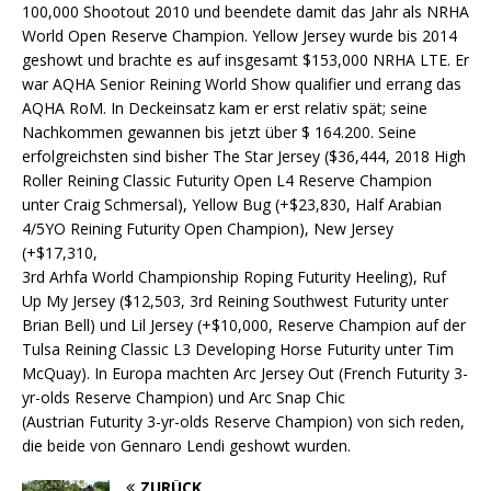
100,000 Shootout 2010 und beendete damit das Jahr als NRHA
World Open Reserve Champion. Yellow Jersey wurde bis 2014
geshowt und brachte es auf insgesamt $153,000 NRHA LTE. Er
war AQHA Senior Reining World Show qualifier und errang das
AQHA RoM. In Deckeinsatz kam er erst relativ spät; seine
Nachkommen gewannen bis jetzt über $ 164.200. Seine
erfolgreichsten sind bisher The Star Jersey ($36,444, 2018 High
Roller Reining Classic Futurity Open L4 Reserve Champion
unter Craig Schmersal), Yellow Bug (+$23,830, Half Arabian
4/5YO Reining Futurity Open Champion), New Jersey
(+$17,310,
3rd Arhfa World Championship Roping Futurity Heeling), Ruf
Up My Jersey ($12,503, 3rd Reining Southwest Futurity unter
Brian Bell) und Lil Jersey (+$10,000, Reserve Champion auf der
Tulsa Reining Classic L3 Developing Horse Futurity unter Tim
McQuay). In Europa machten Arc Jersey Out (French Futurity 3-
yr-olds Reserve Champion) und Arc Snap Chic
(Austrian Futurity 3-yr-olds Reserve Champion) von sich reden,
die beide von Gennaro Lendi geshowt wurden.
ZURÜCK