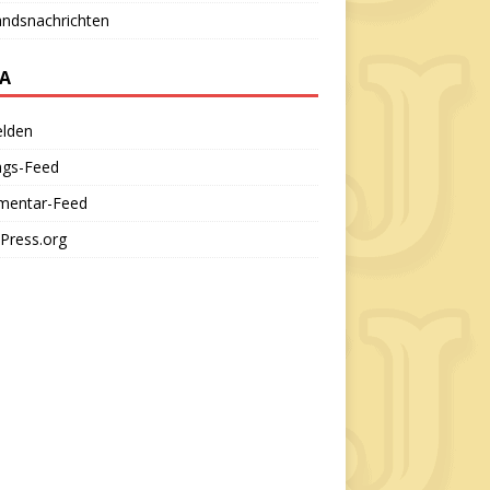
andsnachrichten
A
lden
ags-Feed
entar-Feed
Press.org