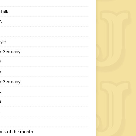
Talk
A
tyle
 Germany
S
A
 Germany
A
G
L
ions of the month