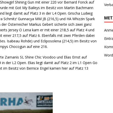
Showgirl Shining Gun mit einer 220 vor Bernard Fonck auf
Verb
wurde mit Got My Baileys im Besitz von Martin Bachmann
nd liegt damit auf Platz 3 in der L4 Open. Grischa Ludwig
MET
ndra Schmitz‘ Gunnacya MM JB (216,5) und HA Whizzin Spark
 der Österreicher Markus Gebert sicherte sich zwei ganz
erts Jersey O Lena kam er mit einer 218,5 auf Platz 4 und
Anme
einer 217,5 auf Platz 6. Ebenfalls mit zwei Pferden dabei
Eintr
es. Isabeau Rohde) und Ecliposolena (214,5) im Besitz von
impys Chocogun auf eine 216.
Komm
Word
irte Zamanis SL Shine Chic Voodoo und Elias Ernst auf
9 in der L2 Open. Elias liegt damit auf Platz 2 im L1 Open Go
 im Besitz von Bernice Engel kamen hier auf Platz 13