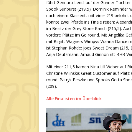
führt Gennaro Lendi auf der Gunner-Tochter 
Spook Sunburst (219,5). Dominik Reminder 
nach einem Klasseritt mit einer 219 belohnt u
konnte zwei Pferde ins Finale reiten: Alexa
im Besitz der Grey Stone Ranch (215,5). Auch
vordere Plätze im Go round. Mit Angelika Geb
mit Birgitt Wagners Wimpys Wanna Dance mit 
ist Stephan Rohde: Joes Sweet Dream (215, B
Anja Deutzmann. Arnaud Girinon ritt BHB W
Mit einer 211,5 kamen Nina Lill Weber auf B
Christine Wilinskis Great Customer auf Platz 
round. Patryk Peszke und Spooks Gotta Shoot
(209).
Alle Finalisten im Überblick