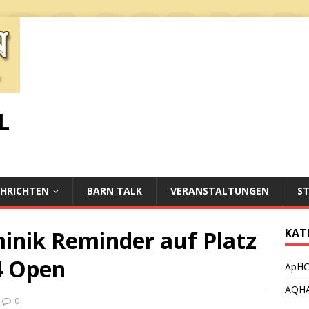
L
HRICHTEN
BARN TALK
VERANSTALTUNGEN
S
minik Reminder auf Platz
KAT
4 Open
ApH
AQH
0