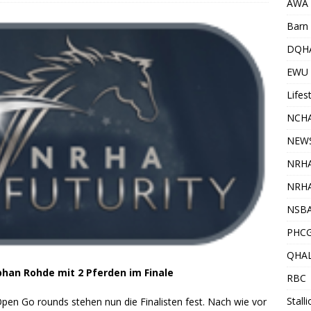
AWA
Barn 
DQH
EWU
Lifes
NCHA
NEW
NRH
NRHA
NSB
PHC
QHA
han Rohde mit 2 Pferden im Finale
RBC
Stall
Open Go rounds stehen nun die Finalisten fest. Nach wie vor