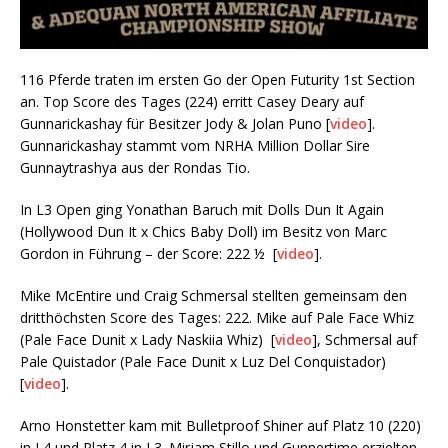
116 Pferde traten im ersten Go der Open Futurity 1st Section
an. Top Score des Tages (224) erritt Casey Deary auf
Gunnarickashay für Besitzer Jody & Jolan Puno [
video
].
Gunnarickashay stammt vom NRHA Million Dollar Sire
Gunnaytrashya aus der Rondas Tio.
In L3 Open ging Yonathan Baruch mit Dolls Dun It Again
(Hollywood Dun It x Chics Baby Doll) im Besitz von Marc
Gordon in Führung – der Score: 222 ½ [
video
].
Mike McEntire und Craig Schmersal stellten gemeinsam den
dritthöchsten Score des Tages: 222. Mike auf Pale Face Whiz
(Pale Face Dunit x Lady Naskiia Whiz) [
video
], Schmersal auf
Pale Quistador (Pale Face Dunit x Luz Del Conquistador)
[
video
].
Arno Honstetter kam mit Bulletproof Shiner auf Platz 10 (220)
in L4 und Platz 4 in L3. Mirjam Stillo und Gunnertime erzielten