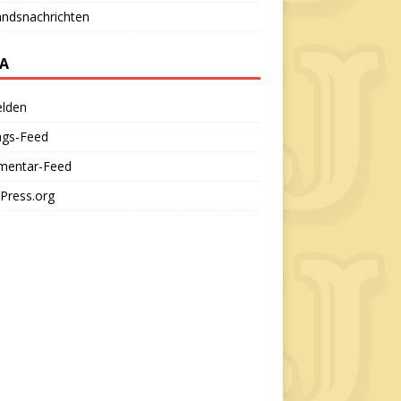
andsnachrichten
A
lden
ags-Feed
entar-Feed
Press.org