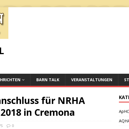
L
HRICHTEN
BARN TALK
VERANSTALTUNGEN
S
nnschluss für NRHA
KAT
 2018 in Cremona
ApH
AQH
WS
0