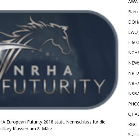
AWA
Barn 
DQH
EWU
Lifes
NCHA
NEW
NRH
NRHA
NSB
PHC
QHA
RHA European Futurity 2018 statt. Nennschluss für die
RBC
ncillary Klassen am 8. März.
Stall