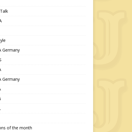
Talk
A
tyle
 Germany
S
A
 Germany
A
G
L
ions of the month