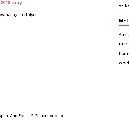
 2018 entry
Verb
howmanager erfolgen
MET
Anme
Eintr
Komm
Word
pen: Ann Fonck & Shiners Voodoo