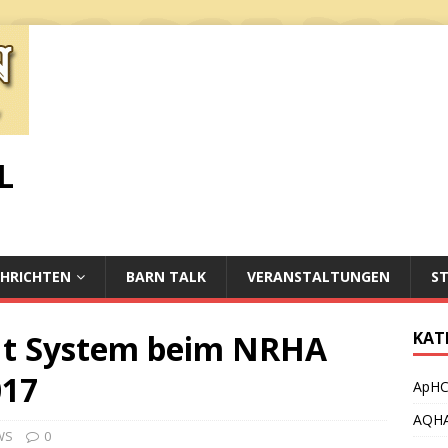
L
HRICHTEN
BARN TALK
VERANSTALTUNGEN
S
out System beim NRHA
KAT
017
ApH
AQH
WS
0