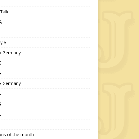
Talk
A
tyle
 Germany
S
A
 Germany
A
G
L
ions of the month