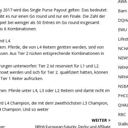
AWA
2017 wird das Single Purse Payout gelten. Das bedeutet:
Barn 
bt es nur einen Go round und nur ein Finale. Die Zahl der
DQH
ispiel: bei weniger als 50 Entries im Go round insgesamt
aus 6 Kombinationen.
EWU
Lifes
und L4.
rn. Pferde, die von L4 Reitern geritten werden, sind von
NCHA
ossen. Aus Tier 2 rücken entsprechende Kombinationen in
NEW
ungen unterworfen: Tier 2 ist reserviert für L1 und L2
NRH
howt werden und sich für Tier 2 qualifiziert hätten, können
NRHA
Tier 1 Reiter aufrücken.
NSB
ehen. Pferde unter L4, L3 oder L2 Reitern sind damit nicht im
PHC
rd L4 Champion, die mit dem zweithöchsten L3 Champion,
QHA
 L4 Champion. Und so weiter
RBC
WEITER
Stall
her
NRHA European Futurity, Derby und Affiliate