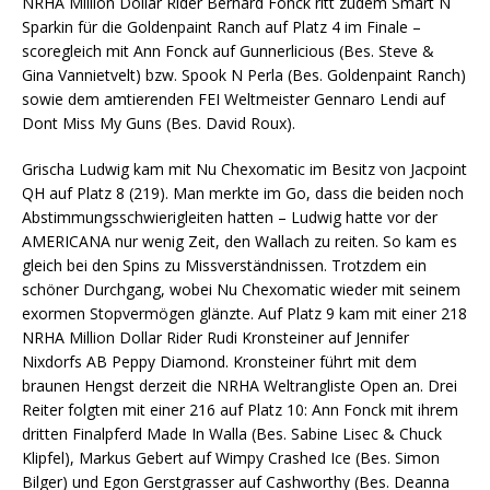
NRHA Million Dollar Rider Bernard Fonck ritt zudem Smart N
Sparkin für die Goldenpaint Ranch auf Platz 4 im Finale –
scoregleich mit Ann Fonck auf Gunnerlicious (Bes. Steve &
Gina Vannietvelt) bzw. Spook N Perla (Bes. Goldenpaint Ranch)
sowie dem amtierenden FEI Weltmeister Gennaro Lendi auf
Dont Miss My Guns (Bes. David Roux).
Grischa Ludwig kam mit Nu Chexomatic im Besitz von Jacpoint
QH auf Platz 8 (219). Man merkte im Go, dass die beiden noch
Abstimmungsschwierigleiten hatten – Ludwig hatte vor der
AMERICANA nur wenig Zeit, den Wallach zu reiten. So kam es
gleich bei den Spins zu Missverständnissen. Trotzdem ein
schöner Durchgang, wobei Nu Chexomatic wieder mit seinem
exormen Stopvermögen glänzte. Auf Platz 9 kam mit einer 218
NRHA Million Dollar Rider Rudi Kronsteiner auf Jennifer
Nixdorfs AB Peppy Diamond. Kronsteiner führt mit dem
braunen Hengst derzeit die NRHA Weltrangliste Open an. Drei
Reiter folgten mit einer 216 auf Platz 10: Ann Fonck mit ihrem
dritten Finalpferd Made In Walla (Bes. Sabine Lisec & Chuck
Klipfel), Markus Gebert auf Wimpy Crashed Ice (Bes. Simon
Bilger) und Egon Gerstgrasser auf Cashworthy (Bes. Deanna