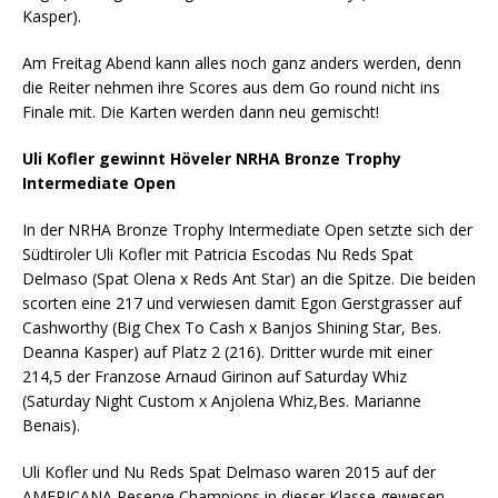
Kasper).
Am Freitag Abend kann alles noch ganz anders werden, denn
die Reiter nehmen ihre Scores aus dem Go round nicht ins
Finale mit. Die Karten werden dann neu gemischt!
Uli Kofler gewinnt H
öveler NRHA Bronze Trophy
Intermediate Open
In der NRHA Bronze Trophy Intermediate Open setzte sich der
Südtiroler Uli Kofler mit Patricia Escodas Nu Reds Spat
Delmaso (Spat Olena x Reds Ant Star) an die Spitze. Die beiden
scorten eine 217 und verwiesen damit Egon Gerstgrasser auf
Cashworthy (Big Chex To Cash x Banjos Shining Star, Bes.
Deanna Kasper) auf Platz 2 (216). Dritter wurde mit einer
214,5 der Franzose Arnaud Girinon auf Saturday Whiz
(Saturday Night Custom x Anjolena Whiz,Bes. Marianne
Benais).
Uli Kofler und Nu Reds Spat Delmaso waren 2015 auf der
AMERICANA Reserve Champions in dieser Klasse gewesen.