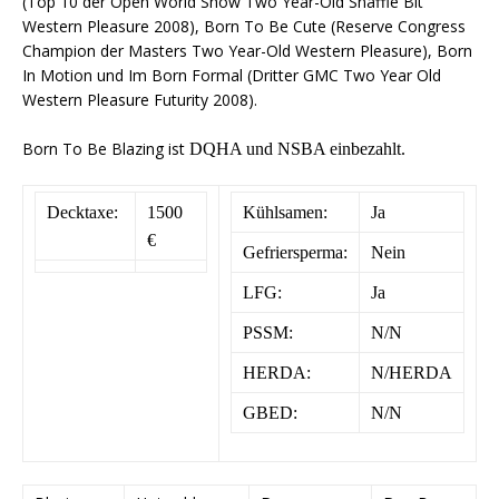
(Top 10 der Open World Show Two Year-Old Snaffle Bit
Western Pleasure 2008), Born To Be Cute (Reserve Congress
Champion der Masters Two Year-Old Western Pleasure), Born
In Motion und Im Born Formal (Dritter GMC Two Year Old
Western Pleasure Futurity 2008).
Born To Be Blazing ist
DQHA und NSBA einbezahlt.
Decktaxe:
1500
Kühlsamen:
Ja
€
Gefriersperma:
Nein
LFG:
Ja
PSSM:
N/N
HERDA:
N/HERDA
GBED:
N/N