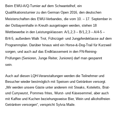
Beim EWU-A/Q-Turnier auf dem Schwantelhof, ein
Qualifikationsturnier zu den German Open 2016, den deutschen
Meisterschaften des EWU-Verbandes, die vom 10. – 17. September in
der Ostbayernhalle in Kreuth ausgetragen werden, stehen 18
Wettbewerbe in den Leistungsklassen: A/1,2,3 – B/1,2,3 – A/4-5 –
B/4-5, außerdem Walk Trot, Führzügel- und Jungpferdeklasse auf dem
Programmplan. Darüber hinaus wird ein Horse-&-Dog-Trail für Kurzweil
sorgen, und auch auf das Endklassement in den FN-Reining-
Prüfungen (Senioren, Junge Reiter, Junioren) darf man gespannt
sein.
Auch auf diesen LQH-Veranstaltungen werden die Teilnehmer und
Besucher wieder bestmöglich mit Speisen und Getränken versorgt.
„Wir werden unsere Gäste unter anderem mit Steaks, Koteletts, Brat-
und Currywurst, Pommes frites, Wurst- und Käsesemmel, aber auch
mit Kaffee und Kuchen beziehungsweise Bier, Wein und alkoholfreien
Getränken versorgen“, verspricht Sylvia Maile.