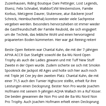
Zuzenhausen, Riding Boutique Dani Pettinger, Lost Legends,
Elsenz, Felix Schnabel, Walldorf,VM Westernstore, Familie
Korbus, Metzgerei Daurer, Stutensee, atur-Bäckerei Josef
Schreck, Heimbuchenthal) konnten wieder viele Sachpreise
vergeben werden. Besonders hervorzuheben ist immer wieder
die Gastfreundschaft der Familie Reubold, die sich engagiert
um die Technik, das leibliche Wohl und einen hervorragend
präparierten Boden kümmerten. Hier war gut Reining reiten!
Beste Open Reiterin war Chantal Kuhn, die mit der 7-jährigen
APHA ACCR Gun Starlight sowohl die Ba-Wü Nord Open
Trophy als auch die Ladies gewann und mit Tuff New Stuff
Zweite in der Open wurde. Zudem sicherte sie sich mit Smokin
Spooknick die Jackpot All Ages und holte sich hier auch noch
mit Triple Jet Cee Jey den zweiten Platz. Chantal Kuhn, die mit
einer 71,5 auch den Turnier Highscore stellte, erhielt für ihre
Leistungen einen Decksprung. Bester Non Pro wurde Joachim
Hofmann mit seinem 9-jährigen AQHA Wallach Im a Ruf Kisser.
Die beiden gewannen die Non Pro und die Ba-Wü Nord Non
Pro Trophy. Auch Joachim Hofmann erhielt einen Decksprung.