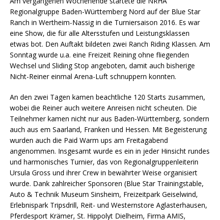
Am vergangenen Wochenende startete die NRHA
Regionalgruppe Baden-Württemberg Nord auf der Blue Star
Ranch in Wertheim-Nassig in die Turniersaison 2016. Es war
eine Show, die für alle Altersstufen und Leistungsklassen
etwas bot. Den Auftakt bildeten zwei Ranch Riding Klassen. Am
Sonntag wurde u.a. eine Freizeit Reining ohne fliegenden
Wechsel und Sliding Stop angeboten, damit auch bisherige
Nicht-Reiner einmal Arena-Luft schnuppern konnten.
An den zwei Tagen kamen beachtliche 120 Starts zusammen,
wobei die Reiner auch weitere Anreisen nicht scheuten. Die
Teilnehmer kamen nicht nur aus Baden-Württemberg, sondern
auch aus em Saarland, Franken und Hessen. Mit Begeisterung
wurden auch die Paid Warm ups am Freitagabend
angenommen. Insgesamt wurde es ein in jeder Hinsicht rundes
und harmonisches Turnier, das von Regionalgruppenleiterin
Ursula Gross und ihrer Crew in bewährter Weise organisiert
wurde. Dank zahlreicher Sponsoren (Blue Star Trainingstable,
Auto & Technik Museum Sinsheim, Freizeitpark Geiselwind,
Erlebnispark Tripsdrill, Reit- und Westernstore Aglasterhausen,
Pferdesport Krämer, St. Hippolyt Dielheim, Firma AMIS,