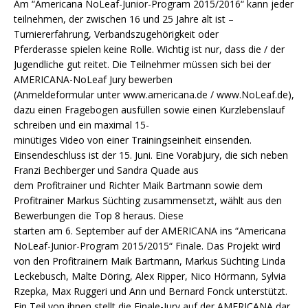
Am “Americana NoLeaf-Junior-Program 2015/2016“ kann jeder
teilnehmen, der zwischen 16 und 25 Jahre alt ist –
Turniererfahrung, Verbandszugehörigkeit oder
Pferderasse spielen keine Rolle. Wichtig ist nur, dass die / der
Jugendliche gut reitet. Die Teilnehmer müssen sich bei der
AMERICANA-NoLeaf Jury bewerben
(Anmeldeformular unter www.americana.de / www.NoLeaf.de),
dazu einen Fragebogen ausfüllen sowie einen Kurzlebenslauf
schreiben und ein maximal 15-
minütiges Video von einer Trainingseinheit einsenden.
Einsendeschluss ist der 15. Juni. Eine Vorabjury, die sich neben
Franzi Bechberger und Sandra Quade aus
dem Profitrainer und Richter Maik Bartmann sowie dem
Profitrainer Markus Süchting zusammensetzt, wählt aus den
Bewerbungen die Top 8 heraus. Diese
starten am 6. September auf der AMERICANA ins “Americana
NoLeaf-Junior-Program 2015/2015“ Finale. Das Projekt wird
von den Profitrainern Maik Bartmann, Markus Süchting Linda
Leckebusch, Malte Döring, Alex Ripper, Nico Hörmann, Sylvia
Rzepka, Max Ruggeri und Ann und Bernard Fonck unterstützt.
Ein Teil von ihnen stellt die Finale-Jury auf der AMERICANA dar.