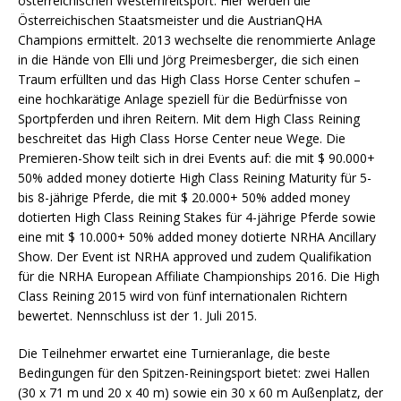
österreichischen Westernreitsport. Hier werden die
Österreichischen Staatsmeister und die AustrianQHA
Champions ermittelt. 2013 wechselte die renommierte Anlage
in die Hände von Elli und Jörg Preimesberger, die sich einen
Traum erfüllten und das High Class Horse Center schufen –
eine hochkarätige Anlage speziell für die Bedürfnisse von
Sportpferden und ihren Reitern. Mit dem High Class Reining
beschreitet das High Class Horse Center neue Wege. Die
Premieren-Show teilt sich in drei Events auf: die mit $ 90.000+
50% added money dotierte High Class Reining Maturity für 5-
bis 8-jährige Pferde, die mit $ 20.000+ 50% added money
dotierten High Class Reining Stakes für 4-jährige Pferde sowie
eine mit $ 10.000+ 50% added money dotierte NRHA Ancillary
Show. Der Event ist NRHA approved und zudem Qualifikation
für die NRHA European Affiliate Championships 2016. Die High
Class Reining 2015 wird von fünf internationalen Richtern
bewertet. Nennschluss ist der 1. Juli 2015.
Die Teilnehmer erwartet eine Turnieranlage, die beste
Bedingungen für den Spitzen-Reiningsport bietet: zwei Hallen
(30 x 71 m und 20 x 40 m) sowie ein 30 x 60 m Außenplatz, der