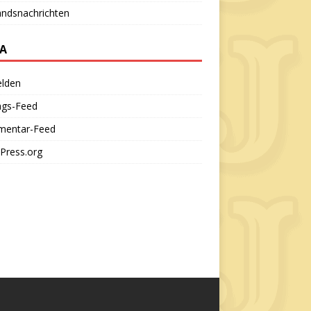
andsnachrichten
A
lden
ags-Feed
entar-Feed
Press.org