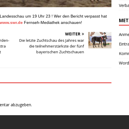
Verb
andesschau um 19 Uhr 23 ! Wer den Bericht verpasst hat
MET
www.swr.de
Fernseh-Mediathek anschauen!
WEITER
Anme
rden-
Die letzte Zuchtschau des Jahres war
Eintr
xtra
die teilnehmerstärkste der fünf
t
bayerischen Zuchtschauen
Komm
Word
entar abzugeben.