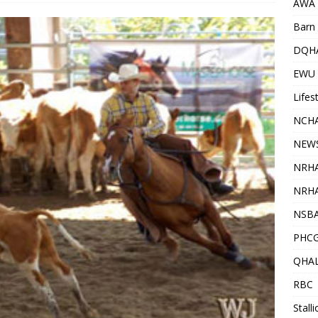
AWA
Barn 
DQH
EWU
Lifes
NCHA
NEW
NRH
NRHA
NSB
PHC
QHA
RBC
Stall