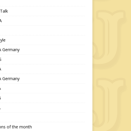
Talk
A
tyle
 Germany
S
A
 Germany
A
G
L
ions of the month