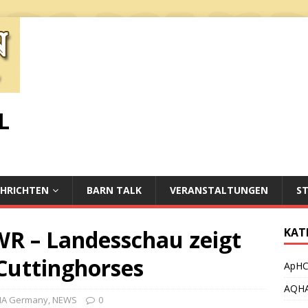
L
HRICHTEN
BARN TALK
VERANSTALTUNGEN
S
WR – Landesschau zeigt
KAT
Cuttinghorses
ApH
AQH
A Germany
,
NEWS
0