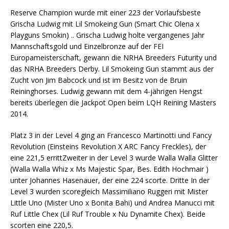
Reserve Champion wurde mit einer 223 der Vorlaufsbeste
Grischa Ludwig mit Lil Smokeing Gun (Smart Chic Olena x
Playguns Smokin) .. Grischa Ludwig holte vergangenes Jahr
Mannschaftsgold und Einzelbronze auf der FEI
Europameisterschaft, gewann die NRHA Breeders Futurity und
das NRHA Breeders Derby. Lil Smokeing Gun stammt aus der
Zucht von Jim Babcock und ist im Besitz von de Bruin
Reininghorses. Ludwig gewann mit dem 4-jährigen Hengst
bereits überlegen die Jackpot Open beim LQH Reining Masters
2014.
Platz 3 in der Level 4 ging an Francesco Martinotti und Fancy
Revolution (Einsteins Revolution X ARC Fancy Freckles), der
eine 221,5 errittZweiter in der Level 3 wurde Walla Walla Glitter
(Walla Walla Whiz x Ms Majestic Spar, Bes. Edith Hochmair )
unter Johannes Hasenauer, der eine 224 scorte. Dritte In der
Level 3 wurden scoregleich Massimiliano Ruggeri mit Mister
Little Uno (Mister Uno x Bonita Bahi) und Andrea Manucci mit
Ruf Little Chex (Lil Ruf Trouble x Nu Dynamite Chex). Beide
scorten eine 220,5.