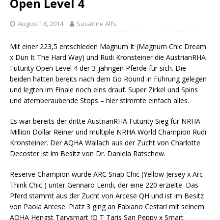
Open Level 4
August 18, 2014
Susanne Alfs
Mit einer 223,5 entschieden Magnum It (Magnum Chic Dream
x Dun It The Hard Way) und Rudi Kronsteiner die AustrianRHA
Futurity Open Level 4 der 3-jährigen Pferde für sich. Die
beiden hatten bereits nach dem Go Round in Führung gelegen
und legten im Finale noch eins drauf. Super Zirkel und Spins
und atemberaubende Stops – hier stimmte einfach alles.
Es war bereits der dritte AustrianRHA Futurity Sieg für NRHA
Million Dollar Reiner und multiple NRHA World Champion Rudi
Kronsteiner. Der AQHA Wallach aus der Zucht von Charlotte
Decoster ist im Besitz von Dr. Daniela Ratschew.
Reserve Champion wurde ARC Snap Chic (Yellow Jersey x Arc
Think Chic ) unter Gennaro Lendi, der eine 220 erzielte. Das
Pferd stammt aus der Zucht von Arcese QH und ist im Besitz
von Paola Arcese. Platz 3 ging an Fabiano Cestari mit seinem
AQHA Hengst Tarysmart (O T Taris San Peppy x Smart