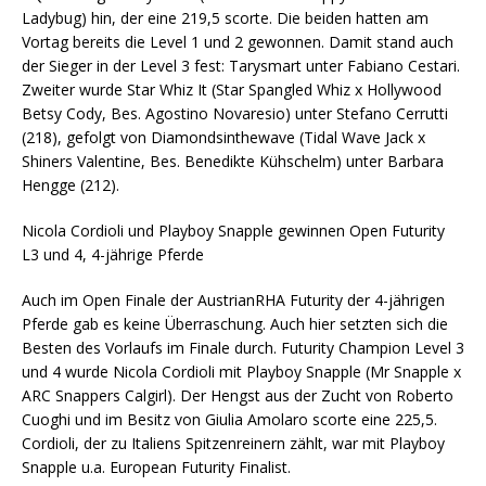
Ladybug) hin, der eine 219,5 scorte. Die beiden hatten am
Vortag bereits die Level 1 und 2 gewonnen. Damit stand auch
der Sieger in der Level 3 fest: Tarysmart unter Fabiano Cestari.
Zweiter wurde Star Whiz It (Star Spangled Whiz x Hollywood
Betsy Cody, Bes. Agostino Novaresio) unter Stefano Cerrutti
(218), gefolgt von Diamondsinthewave (Tidal Wave Jack x
Shiners Valentine, Bes. Benedikte Kühschelm) unter Barbara
Hengge (212).
Nicola Cordioli und Playboy Snapple gewinnen Open Futurity
L3 und 4, 4-jährige Pferde
Auch im Open Finale der AustrianRHA Futurity der 4-jährigen
Pferde gab es keine Überraschung. Auch hier setzten sich die
Besten des Vorlaufs im Finale durch. Futurity Champion Level 3
und 4 wurde Nicola Cordioli mit Playboy Snapple (Mr Snapple x
ARC Snappers Calgirl). Der Hengst aus der Zucht von Roberto
Cuoghi und im Besitz von Giulia Amolaro scorte eine 225,5.
Cordioli, der zu Italiens Spitzenreinern zählt, war mit Playboy
Snapple u.a. European Futurity Finalist.