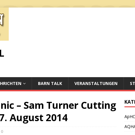
L
HRICHTEN
BARN TALK
VERANSTALTUNGEN
S
inic – Sam Turner Cutting
KAT
17. August 2014
ApH
AQH
0