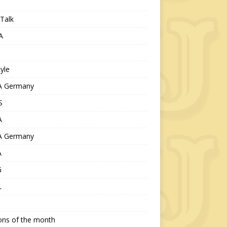
Talk
A
tyle
 Germany
S
A
 Germany
A
G
L
ions of the month