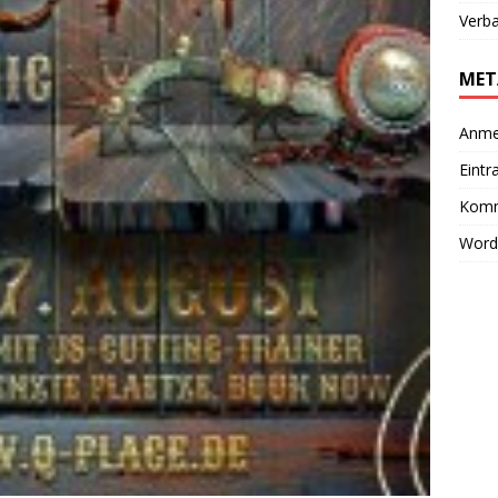
Verb
MET
Anme
Eintr
Komm
Word