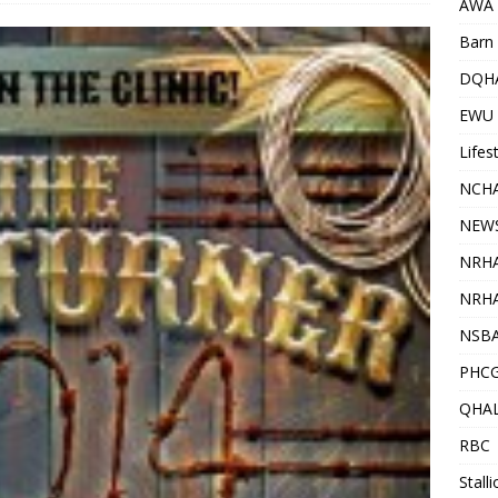
AWA
Barn 
DQH
EWU
Lifes
NCHA
NEW
NRH
NRHA
NSB
PHC
QHA
RBC
Stall