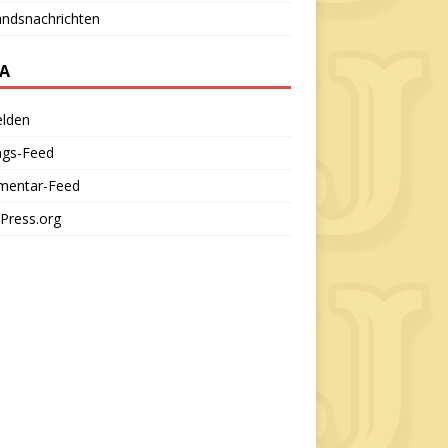
andsnachrichten
A
lden
ags-Feed
entar-Feed
Press.org