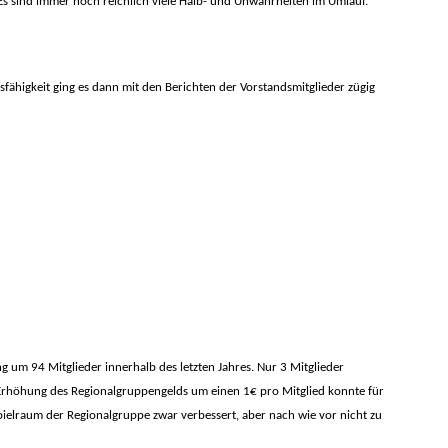
 Es sind immer noch reichlich viele Halb- und Unwahrheiten im Umlauf.
fähigkeit ging es dann mit den Berichten der Vorstandsmitglieder zügig
ng um 94 Mitglieder innerhalb des letzten Jahres. Nur 3 Mitglieder
Erhöhung des Regionalgruppengelds um einen 1€ pro Mitglied konnte für
ielraum der Regionalgruppe zwar verbessert, aber nach wie vor nicht zu