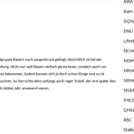
AWA
Barn 
DQH
EWU
Lifes
NCHA
lgruppe Bayern nach Langenbruck gefolgt. Absichtlich ist bei der
NEW
eitung. Nicht nur weil Bayern einfach gerne essen, sondern auch um
NRH
t zu bekommen. Zudem kennen sich ja doch schon Einige und so ist
NRHA
uschen. So herrschte denn anfangs auch reger Trubel, der erst später den
als letztes Jahr anwesend waren.
NSB
PHC
QHA
RBC
Stall