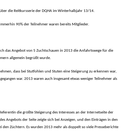
 über die Reitkursserie der DQHA im Winterhalbjahr 13/14.
 immerhin 90
% der Teilnehmer waren bereits Mitglieder.
urch das Angebot von 5 Zuchtschauen in 2013 die Anfahrtswege für die
hmern allgemein begrüßt wurde.
ehmen, dass bei Stutfohlen und Stuten eine Steigerung zu erkennen war,
kgegangen war. 2013 waren auch insgesamt etwas weniger Teilnehmer als
eferentin die größte Steigerung des Interesses an der Internetseite der
es Angebots der Seite zeigte sich bei Anzeigen, und den Einträgen in den
ei den Züchtern. Es wurden 2013 mehr als doppelt so viele Presseberichte