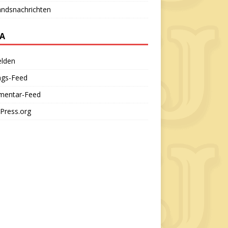
andsnachrichten
A
lden
ags-Feed
entar-Feed
Press.org