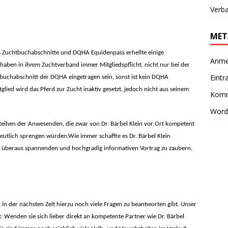
Verb
MET
ma Zuchtbuchabschnitte und DQHA Equidenpass erhellte einige
Anme
e haben in
ihrem
Zuchtverband immer Mitgliedspflicht, nicht nur bei der
Eintr
buchabschnitt der DQHA eingetragen sein, sonst ist kein DQHA
glied wird das Pferd zur Zucht inaktiv gesetzt, jedoch nicht aus seinem
Komm
Word
 Reihen der Anwesenden, die zwar von Dr. Bärbel Klein vor Ort kompetent
eutlich sprengen würden.
Wie immer schaffte es Dr. Bärbel Klein
n überaus spannenden und hochgradig informativen Vortrag zu zaubern,
 in der nächsten Zeit hierzu noch viele Fragen zu beantworten gibt. Unser
: Wenden sie sich lieber direkt an kompetente Partner wie Dr. Bärbel