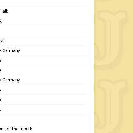
Talk
A
tyle
 Germany
S
A
 Germany
A
G
L
ions of the month