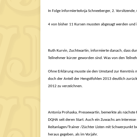
In Folge informierte
Anja Schneeberger, 2. Vorsitzende,
4 von bisher 11 Kursen mussten abgesagt werden und
Ruth Kurvin, Zuchtwartin, informierte danach, dass d
Teilnehmer kürzer geworden sind. Was von den Teilne
Ohne Erklärung musste sie den Umstand zur Kenntnis n
doch der Anteil der Hengstfohlen 2013 deutlich zurüc
2012 zu verzeichnen.
Antonia Prohaska, Pressewartin, bemerkte als nächste R
DQHA seit deren Start. Auch ein Zuwachs am Interesse d
Reitanlagen/Trainer /Züchter Listen mit Schwerpunkt b
heraus gegeben, als im Vorjahr.