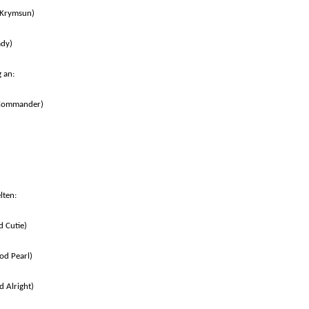
s Krymsun)
ady)
 an:
s Commander)
lten:
d Cutie)
od Pearl)
d Alright)