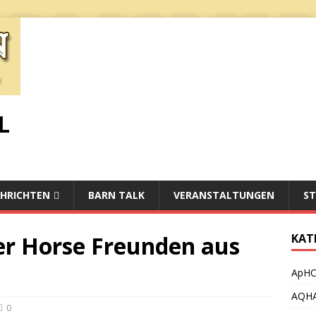
L
HRICHTEN
BARN TALK
VERANSTALTUNGEN
ST
er Horse Freunden aus
KAT
ApH
AQH
0