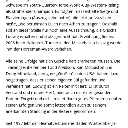
Schwabe im Youth-Quarter-Horse-World-Cup-Western-Riding
als strahlender Champion. Es folgten massenhafte Siege und
Platzierungen (Auszug siehe unten), die jetzt aufzuzählen
hieße, „die berühmten Eulen nach Athen zu tragen“. Deshalb
soll an dieser Stelle nur noch eine Auszeichnung, die Grischa
Ludwig erhalten und stolz gemacht hat, Erwähnung finden:
2006 beim Hallenreit-Turnier in den Messehallen Leipzig wurde
ihm der Horseman-Award verliehen.
Alle seine Erfolge hat sich Grischa hart erarbeiten müssen. Die
Trainingseinheiten bei Todd Arvidson, Karl McCuiston und
Doug Milholland, den ganz „Großen“ in den USA, haben dazu
beigetragen, dass er seinen eigenen Stil gefunden und
verfeinert hat. Ludwig ist ein Reiter mit Herz. Er ist durch
Verstand und mit viel Fleiß, aber auch mit einer gesunden
Portion Ehrgeiz und nicht zuletzt durch gutes Pferdematerial zu
seinen Erfolgen und somit letztendlich auch zu seinem
anerkannten Standing in der Reiterei gekommen.
Seit 1997 lebt der Heimatverbundene Baden-Württemberger