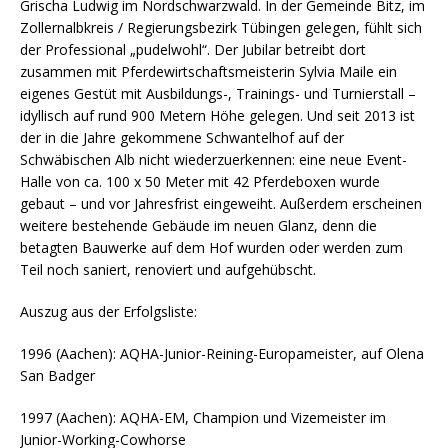
Grischa Ludwig im Nordschwarzwald. In der Gemeinde Bitz, im
Zollernalbkreis / Regierungsbezirk Tübingen gelegen, fühlt sich
der Professional „pudelwohl“. Der Jubilar betreibt dort
zusammen mit Pferdewirtschaftsmeisterin Sylvia Maile ein
eigenes Gestüt mit Ausbildungs-, Trainings- und Turnierstall –
idyllisch auf rund 900 Metern Höhe gelegen. Und seit 2013 ist
der in die Jahre gekommene Schwantelhof auf der
Schwäbischen Alb nicht wiederzuerkennen: eine neue Event-
Halle von ca. 100 x 50 Meter mit 42 Pferdeboxen wurde
gebaut – und vor Jahresfrist eingeweiht. Außerdem erscheinen
weitere bestehende Gebäude im neuen Glanz, denn die
betagten Bauwerke auf dem Hof wurden oder werden zum
Teil noch saniert, renoviert und aufgehübscht.
Auszug aus der Erfolgsliste:
1996 (Aachen): AQHA-Junior-Reining-Europameister, auf Olena
San Badger
1997 (Aachen): AQHA-EM, Champion und Vizemeister im
Junior-Working-Cowhorse