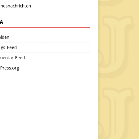
andsnachrichten
A
lden
ags-Feed
entar-Feed
Press.org