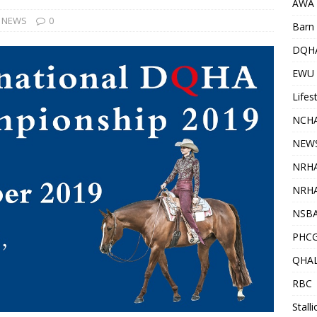
AWA
NEWS
0
Barn 
DQH
EWU
Lifes
NCHA
NEW
NRH
NRHA
NSB
PHC
QHA
RBC
Stall