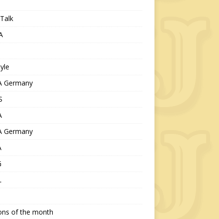
Talk
A
tyle
 Germany
S
A
 Germany
A
G
L
ions of the month