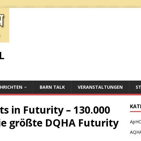
L
HRICHTEN
BARN TALK
VERANSTALTUNGEN
S
s in Futurity – 130.000
KAT
Die größte DQHA Futurity
ApH
AQH